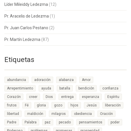
Líder Mileiddy Ledezma
(12)
Pr. Aracelis de Ledezma
(1)
Pr. Juan Carlos Pestano
(2)
Pr. Martín Ledezma
(87)
Etiquetas
abundancia
adoración
alabanza
Amor
Arrepentimiento
ayuda
batalla
bendición
confianza
Corazón
creer
Dios
entrega
esperanza
Espíritu
frutos
Fé
gloria
gozo
hijos
Jesús
liberación
libertad
maldición
milagros
obediencia
Oración
Padre
Palabra
paz
pecado
pensamientos
poder
Poderoso
problemas
promesas
prosperidad