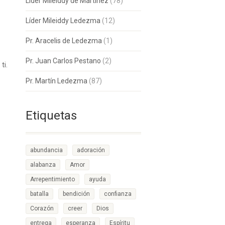
Lider Mileiddy de Martinez
(78)
Líder Mileiddy Ledezma
(12)
Pr. Aracelis de Ledezma
(1)
Pr. Juan Carlos Pestano
(2)
ti.
Pr. Martín Ledezma
(87)
Etiquetas
abundancia
adoración
alabanza
Amor
Arrepentimiento
ayuda
batalla
bendición
confianza
Corazón
creer
Dios
entrega
esperanza
Espíritu