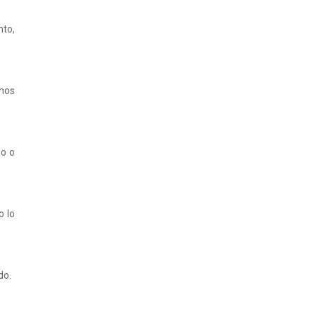
nto,
chos
po o
o lo
do.