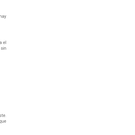
 hay
a el
 sin
ste.
 que