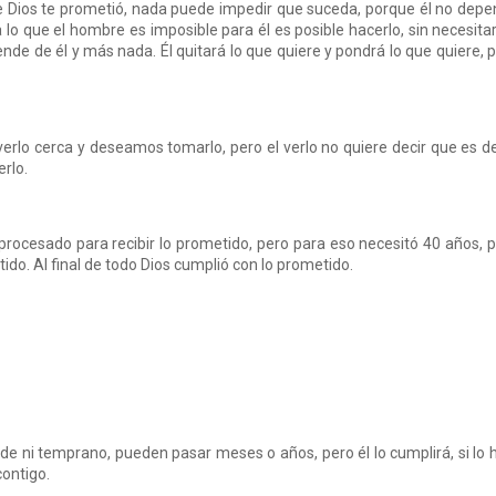
ue Dios te prometió, nada puede impedir que suceda, porque él no dep
 lo que el hombre es imposible para él es posible hacerlo, sin necesita
pende de él y más nada. Él quitará lo que quiere y pondrá lo que quiere, 
lo cerca y deseamos tomarlo, pero el verlo no quiere decir que es de
rlo.
 procesado para recibir lo prometido, pero para eso necesitó 40 años, 
ido. Al final de todo Dios cumplió con lo prometido.
de ni temprano, pueden pasar meses o años, pero él lo cumplirá, si lo 
contigo.