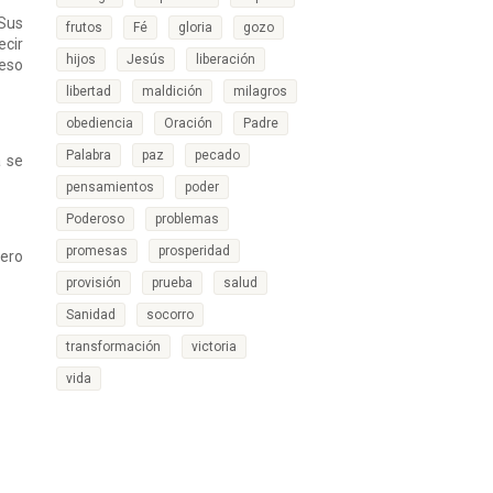
 Sus
frutos
Fé
gloria
gozo
ecir
hijos
Jesús
liberación
 eso
libertad
maldición
milagros
obediencia
Oración
Padre
Palabra
paz
pecado
 se
pensamientos
poder
Poderoso
problemas
promesas
prosperidad
pero
provisión
prueba
salud
Sanidad
socorro
transformación
victoria
vida