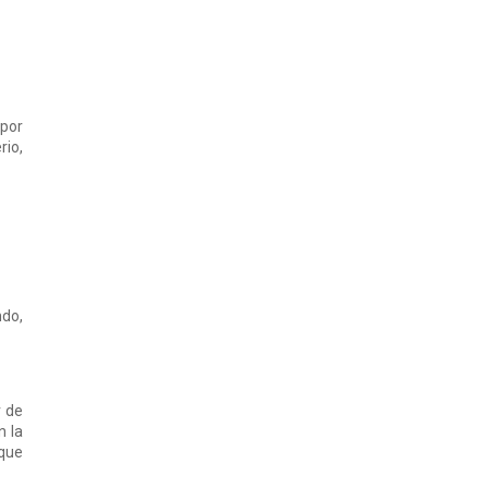
 por
rio,
ndo,
r de
n la
 que