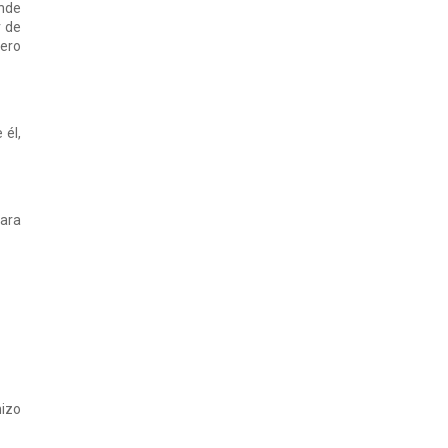
ende
r de
pero
 él,
para
hizo