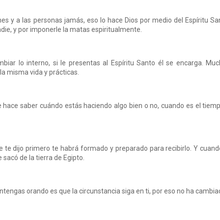
ones y a las personas jamás, eso lo hace Dios por medio del Espíritu Sa
die, y por imponerle la matas espiritualmente.
iar lo interno, si le presentas al Espíritu Santo él se encarga. Mu
la misma vida y prácticas.
 te hace saber cuándo estás haciendo algo bien o no, cuando es el tiem
 te dijo primero te habrá formado y preparado para recibirlo. Y cuand
 sacó de la tierra de Egipto.
engas orando es que la circunstancia siga en ti, por eso no ha cambia