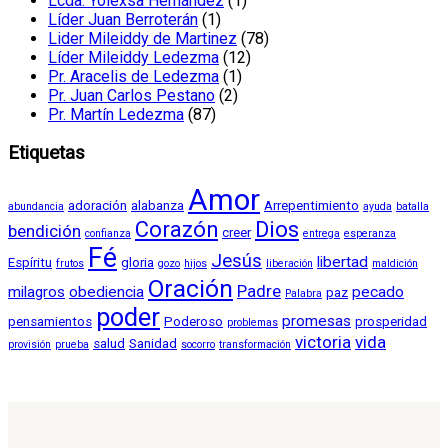
Lcda. Yolexsa Hernández
(1)
Líder Juan Berroterán
(1)
Lider Mileiddy de Martinez
(78)
Líder Mileiddy Ledezma
(12)
Pr. Aracelis de Ledezma
(1)
Pr. Juan Carlos Pestano
(2)
Pr. Martín Ledezma
(87)
Etiquetas
Amor
adoración
alabanza
Arrepentimiento
abundancia
ayuda
batalla
Corazón
Dios
bendición
creer
confianza
entrega
esperanza
Fé
Jesús
libertad
Espíritu
gloria
frutos
gozo
hijos
liberación
maldición
Oración
Padre
milagros
obediencia
pecado
paz
Palabra
poder
promesas
pensamientos
Poderoso
prosperidad
problemas
victoria
vida
salud
Sanidad
provisión
prueba
socorro
transformación