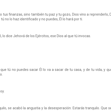
lo tus finanzas, sino también tu paz y tu gozo, Dios vino a reprenderlo, 
ú no lo haz identificado y no puedes, Él lo hará por ti.
il, lo dice Jehová de los Ejércitos, ese Dios al que tú invocas.
 que tú no puedes sacar Él lo va a sacar de tu casa, y de tu vida, y qu
o.
oy.
quilo, se acabó la angustia y la desesperación. Estarás tranquilo. Que s