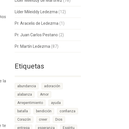
Lider Mileiddy de Martinez
(78)
Líder Mileiddy Ledezma
(12)
Dios
Pr. Aracelis de Ledezma
(1)
Pr. Juan Carlos Pestano
(2)
Pr. Martín Ledezma
(87)
Etiquetas
e la
abundancia
adoración
alabanza
Amor
Arrepentimiento
ayuda
batalla
bendición
confianza
Corazón
creer
Dios
e te
entrega
esperanza
Espíritu