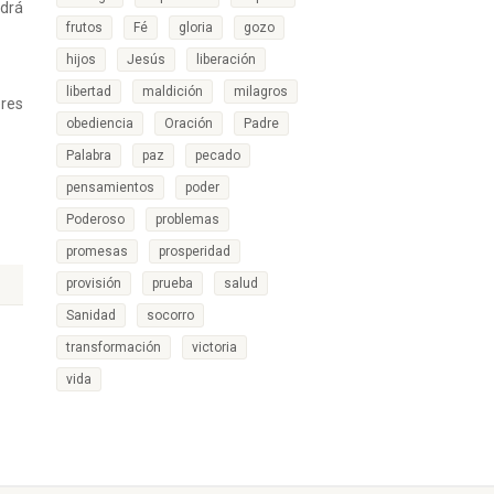
ndrá
frutos
Fé
gloria
gozo
hijos
Jesús
liberación
libertad
maldición
milagros
eres
obediencia
Oración
Padre
Palabra
paz
pecado
pensamientos
poder
Poderoso
problemas
promesas
prosperidad
provisión
prueba
salud
Sanidad
socorro
transformación
victoria
vida