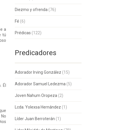
Diezmo y ofrenda
(76)
Fé
(6)
le a
Prédicas
(122)
e tú
roso
Predicadores
Adorador Irving González
(15)
Adorador Samuel Ledezma
(5)
. Él
Joven Nahum Oropeza
(2)
Lcda. Yolexsa Hernández
(1)
 que
. No
Líder Juan Berroterán
(1)
Dios