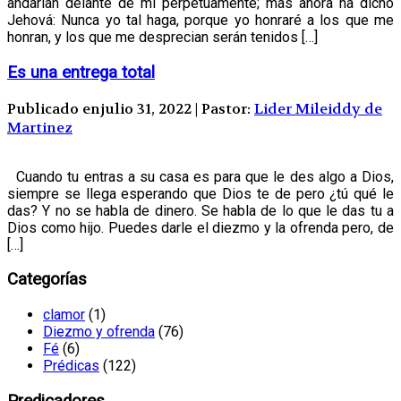
andarían delante de mí perpetuamente; mas ahora ha dicho
Jehová: Nunca yo tal haga, porque yo honraré a los que me
honran, y los que me desprecian serán tenidos […]
Es una entrega total
Publicado enjulio 31, 2022 | Pastor:
Lider Mileiddy de
Martinez
Cuando tu entras a su casa es para que le des algo a Dios,
siempre se llega esperando que Dios te de pero ¿tú qué le
das? Y no se habla de dinero. Se habla de lo que le das tu a
Dios como hijo. Puedes darle el diezmo y la ofrenda pero, de
[…]
Categorías
clamor
(1)
Diezmo y ofrenda
(76)
Fé
(6)
Prédicas
(122)
Predicadores