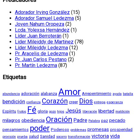
Adorador Irving González
(15)
Adorador Samuel Ledezma
(5)
Joven Nahum Oropeza
(2)
Lcda. Yolexsa Hernández
(1)
Líder Juan Berroterán
(1)
Lider Mileiddy de Martinez
(78)
Líder Mileiddy Ledezma
(12)
Pr. Aracelis de Ledezma
(1)
Pr. Juan Carlos Pestano
(2)
Pr. Martín Ledezma
(87)
Etiquetas
Amor
adoración
alabanza
Arrepentimiento
abundancia
ayuda
batalla
Corazón
Dios
bendición
creer
confianza
entrega
esperanza
Fé
Jesús
libertad
Espíritu
gloria
frutos
gozo
hijos
liberación
maldición
Oración
Padre
milagros
obediencia
pecado
paz
Palabra
poder
promesas
pensamientos
Poderoso
prosperidad
problemas
victoria
vida
salud
Sanidad
provisión
prueba
socorro
transformación