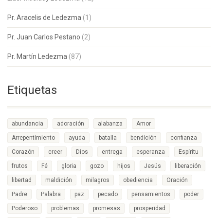
Pr. Aracelis de Ledezma
(1)
Pr. Juan Carlos Pestano
(2)
Pr. Martín Ledezma
(87)
Etiquetas
abundancia
adoración
alabanza
Amor
Arrepentimiento
ayuda
batalla
bendición
confianza
Corazón
creer
Dios
entrega
esperanza
Espíritu
frutos
Fé
gloria
gozo
hijos
Jesús
liberación
libertad
maldición
milagros
obediencia
Oración
Padre
Palabra
paz
pecado
pensamientos
poder
Poderoso
problemas
promesas
prosperidad