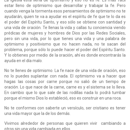
La iglesia está llena de optimismo y eso no es fe. Es más fácil
estar lleno de optimismo que desarrollar y trabajar la fe. Pero
cuando venga la tormenta esos pensamientos de optimismo no te
ayudarán, quien te va a ayudar es el espíritu de fe que te lo da es
el poder del Espíritu Santo, y eso sólo se obtiene con santidad y
una vida de oración. Te llenas la vida y callas tu conciencia viendo
prédicas de mujeres y hombres de Dios por las Redes Sociales,
pero sin una vida, por lo que tienes una vida y una palabra de
optimismo y positivismo que no hacen nada, no te sacan del
problema, porque sólo lo puede hacer el poder del Espíritu Santo.
Y lo obtienes por medio de la oración, ahí es donde encontrarás la
ayuda en el día malo.
No te llenes de optimismo. La fe nace de una vida de oración, eso
no lo puedes suplantar con nada. El optimismo va a hacer que
hagas las cosas por carne porque no salió de un tiempo de
oración. Lo que nace de la carne, carne es y el sistema se lo lleva.
En cambio que lo que sale de las rodillas nada lo podrá tumbar
porque el mismo Dios lo estableció, eso es construir en una roca.
No te conformes con saberte un versículo, ser cristiano es tener
una vida mayor que la de los demás.
Vivimos alrededor de personas que quieren vivir cambiando a
otros sin una vida cambiada en ellos.