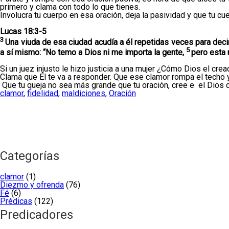
primero y clama con todo lo que tienes.
Involucra tu cuerpo en esa oración, deja la pasividad y que tu c
Lucas 18:3-5
3
Una viuda de esa ciudad acudía a él repetidas veces para decir
5
a sí mismo: “No temo a Dios ni me importa la gente,
pero esta 
Si un juez injusto le hizo justicia a una mujer ¿Cómo Dios el cread
Clama que Él te va a responder. Que ese clamor rompa el techo y ll
Que tu queja no sea más grande que tu oración, cree e el Dios de
clamor
,
fidelidad
,
maldiciones
,
Oración
Categorías
clamor
(1)
Diezmo y ofrenda
(76)
Fé
(6)
Prédicas
(122)
Predicadores