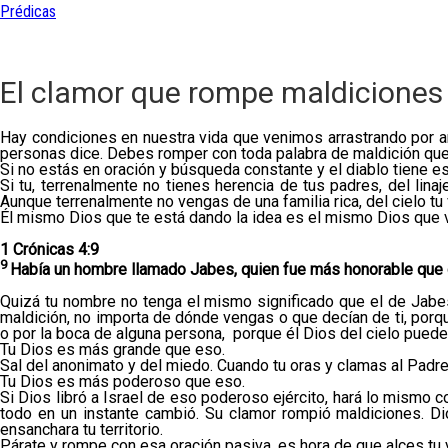
Prédicas
El clamor que rompe maldiciones
Hay condiciones en nuestra vida que venimos arrastrando por año
personas dice. Debes romper con toda palabra de maldición que 
Si no estás en oración y búsqueda constante y el diablo tiene es
Si tu, terrenalmente no tienes herencia de tus padres, del linaj
Aunque terrenalmente no vengas de una familia rica, del cielo tu 
Él mismo Dios que te está dando la idea es el mismo Dios que v
1 Crónicas 4:9
9
Había un hombre llamado Jabes, quien fue más honorable que
Quizá tu nombre no tenga el mismo significado que el de Jabes
maldición, no importa de dónde vengas o que decían de ti, porque
o por la boca de alguna persona, porque él Dios del cielo puede
Tu Dios es más grande que eso.
Sal del anonimato y del miedo. Cuando tu oras y clamas al Padre
Tu Dios es más poderoso que eso.
Si Dios libró a Israel de eso poderoso ejército, hará lo mismo 
todo en un instante cambió. Su clamor rompió maldiciones. Di
ensanchara tu territorio.
Párate y rompe con esa oración pasiva, es hora de que alces tu