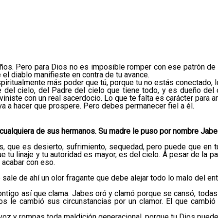
s. Pero para Dios no es imposible romper con ese patrón de la f
el diablo manifieste en contra de tu avance.
piritualmente más poder que tú, porque tu no estás conectado, lo 
e del cielo, del Padre del cielo que tiene todo, y es dueño del 
viniste con un real sacerdocio. Lo que te falta es carácter para a
a a hacer que prospere. Pero debes permanecer fiel a él.
 cualquiera de sus hermanos. Su madre le puso por nombre Jab
, que es desierto, sufrimiento, sequedad, pero puede que en tu
 tu linaje y tu autoridad es mayor, es del cielo. A pesar de la p
 acabar con eso.
 sale de ahí un olor fragante que debe alejar todo lo malo del e
contigo así que clama. Jabes oró y clamó porque se cansó, todas 
os le cambió sus circunstancias por un clamor. El que cambió
 voz y rompas toda maldición generacional, porque tu Dios puede