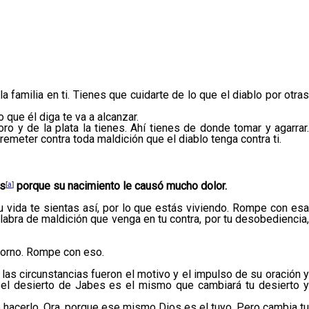
amilia en ti. Tienes que cuidarte de lo que el diablo por otras
que él diga te va a alcanzar.
oro y de la plata la tienes. Ahí tienes de donde tomar y agarrar.
rremeter contra toda maldición que el diablo tenga contra ti.
es
[
a
]
porque su nacimiento le causó mucho dolor.
 vida te sientas así, por lo que estás viviendo. Rompe con esa
alabra de maldición que venga en tu contra, por tu desobediencia,
ntorno. Rompe con eso.
las circunstancias fueron el motivo y el impulso de su oración y
 el desierto de Jabes es el mismo que cambiará tu desierto y
 hacerlo. Ora, porque ese mismo Dios es el tuyo. Pero cambia tu