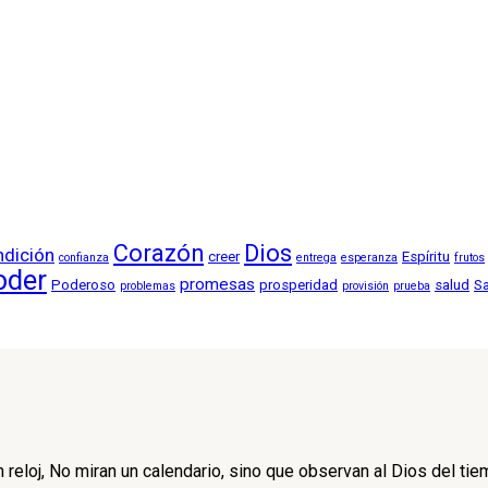
Corazón
Dios
ndición
creer
Espíritu
confianza
entrega
esperanza
frutos
oder
promesas
Poderoso
prosperidad
salud
S
problemas
provisión
prueba
reloj, No miran un calendario, sino que observan al Dios del tie