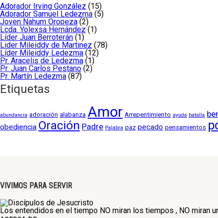
Adorador Irving González
(15)
Adorador Samuel Ledezma
(5)
Joven Nahum Oropeza
(2)
Lcda. Yolexsa Hernández
(1)
Líder Juan Berroterán
(1)
Lider Mileiddy de Martinez
(78)
Líder Mileiddy Ledezma
(12)
Pr. Aracelis de Ledezma
(1)
Pr. Juan Carlos Pestano
(2)
Pr. Martín Ledezma
(87)
Etiquetas
Amor
be
adoración
alabanza
Arrepentimiento
abundancia
ayuda
batalla
Oración
p
Padre
obediencia
pecado
paz
pensamientos
Palabra
VIVIMOS PARA SERVIR
Los entendidos en el tiempo NO miran los tiempos , NO miran un 