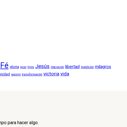
Fé
Jesús
libertad
milagros
gloria
gozo
hijos
liberación
maldición
victoria
vida
anidad
socorro
transformación
mpo para hacer algo.