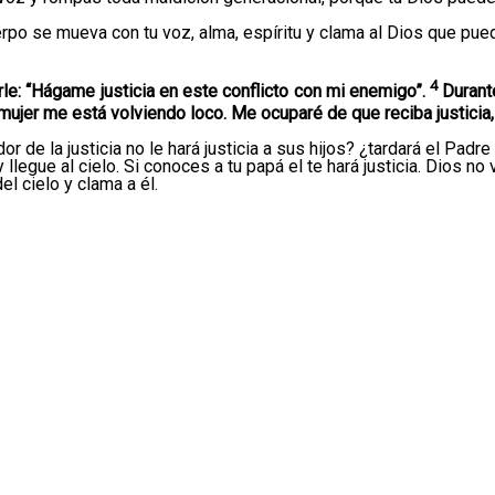
uerpo se mueva con tu voz, alma, espíritu y clama al Dios que pu
4
le: “Hágame justicia en este conflicto con mi enemigo”.
Durante
mujer me está volviendo loco. Me ocuparé de que reciba justicia
or de la justicia no le hará justicia a sus hijos? ¿tardará el Padre
egue al cielo. Si conoces a tu papá el te hará justicia. Dios no va
l cielo y clama a él.