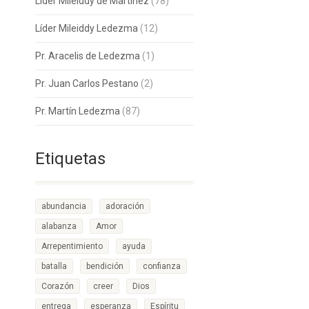
Lider Mileiddy de Martinez
(78)
Líder Mileiddy Ledezma
(12)
Pr. Aracelis de Ledezma
(1)
Pr. Juan Carlos Pestano
(2)
Pr. Martín Ledezma
(87)
Etiquetas
abundancia
adoración
alabanza
Amor
Arrepentimiento
ayuda
batalla
bendición
confianza
Corazón
creer
Dios
entrega
esperanza
Espíritu