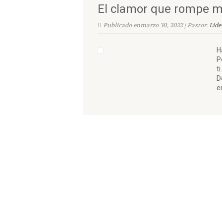
El clamor que rompe m
Publicado enmarzo 30, 2022 | Pastor:
Lide
H
P
t
D
e