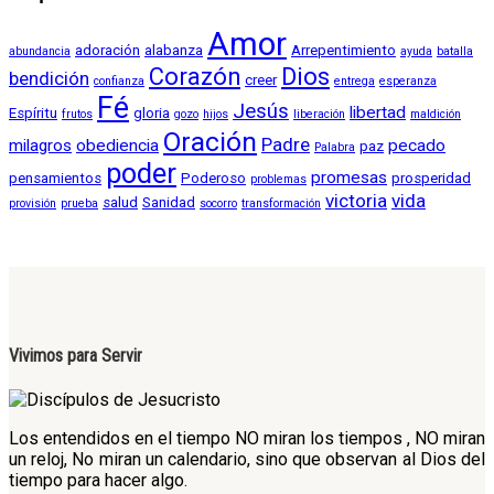
Amor
adoración
alabanza
Arrepentimiento
abundancia
ayuda
batalla
Corazón
Dios
bendición
creer
confianza
entrega
esperanza
Fé
Jesús
libertad
Espíritu
gloria
frutos
gozo
hijos
liberación
maldición
Oración
Padre
milagros
obediencia
pecado
paz
Palabra
poder
promesas
pensamientos
Poderoso
prosperidad
problemas
victoria
vida
salud
Sanidad
provisión
prueba
socorro
transformación
Vivimos para Servir
Los entendidos en el tiempo NO miran los tiempos , NO miran
un reloj, No miran un calendario, sino que observan al Dios del
tiempo para hacer algo.