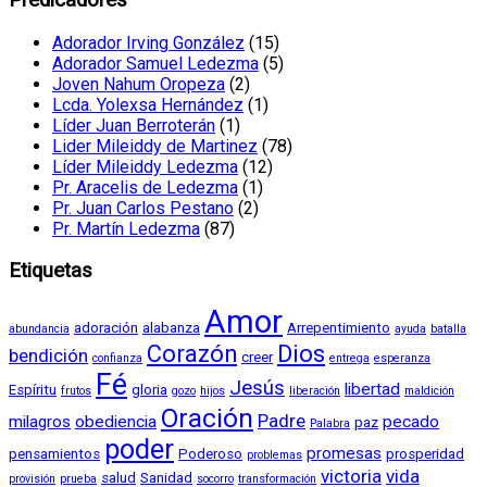
Adorador Irving González
(15)
Adorador Samuel Ledezma
(5)
Joven Nahum Oropeza
(2)
Lcda. Yolexsa Hernández
(1)
Líder Juan Berroterán
(1)
Lider Mileiddy de Martinez
(78)
Líder Mileiddy Ledezma
(12)
Pr. Aracelis de Ledezma
(1)
Pr. Juan Carlos Pestano
(2)
Pr. Martín Ledezma
(87)
Etiquetas
Amor
adoración
alabanza
Arrepentimiento
abundancia
ayuda
batalla
Corazón
Dios
bendición
creer
confianza
entrega
esperanza
Fé
Jesús
libertad
Espíritu
gloria
frutos
gozo
hijos
liberación
maldición
Oración
Padre
milagros
obediencia
pecado
paz
Palabra
poder
promesas
pensamientos
Poderoso
prosperidad
problemas
victoria
vida
salud
Sanidad
provisión
prueba
socorro
transformación