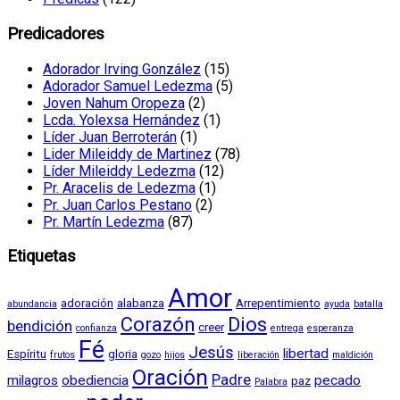
Predicadores
Adorador Irving González
(15)
Adorador Samuel Ledezma
(5)
Joven Nahum Oropeza
(2)
Lcda. Yolexsa Hernández
(1)
Líder Juan Berroterán
(1)
Lider Mileiddy de Martinez
(78)
Líder Mileiddy Ledezma
(12)
Pr. Aracelis de Ledezma
(1)
Pr. Juan Carlos Pestano
(2)
Pr. Martín Ledezma
(87)
Etiquetas
Amor
adoración
alabanza
Arrepentimiento
abundancia
ayuda
batalla
Corazón
Dios
bendición
creer
confianza
entrega
esperanza
Fé
Jesús
libertad
Espíritu
gloria
frutos
gozo
hijos
liberación
maldición
Oración
Padre
milagros
obediencia
pecado
paz
Palabra