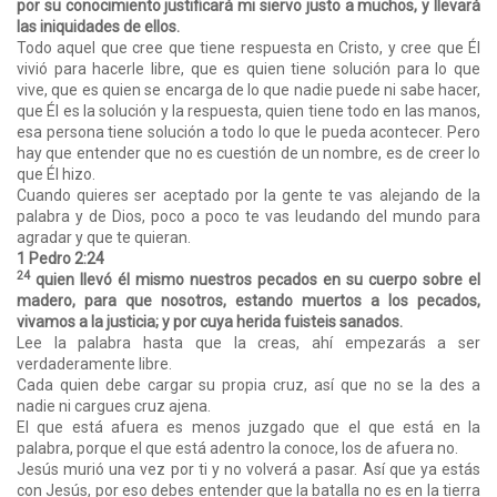
por su conocimiento justificará mi siervo justo a muchos, y llevará
las iniquidades de ellos.
Todo aquel que cree que tiene respuesta en Cristo, y cree que Él
vivió para hacerle libre, que es quien tiene solución para lo que
vive, que es quien se encarga de lo que nadie puede ni sabe hacer,
que Él es la solución y la respuesta, quien tiene todo en las manos,
esa persona tiene solución a todo lo que le pueda acontecer. Pero
hay que entender que no es cuestión de un nombre, es de creer lo
que Él hizo.
Cuando quieres ser aceptado por la gente te vas alejando de la
palabra y de Dios, poco a poco te vas leudando del mundo para
agradar y que te quieran.
1 Pedro 2:24
24
quien llevó él mismo nuestros pecados en su cuerpo sobre el
madero, para que nosotros, estando muertos a los pecados,
vivamos a la justicia; y por cuya herida fuisteis sanados.
Lee la palabra hasta que la creas, ahí empezarás a ser
verdaderamente libre.
Cada quien debe cargar su propia cruz, así que no se la des a
nadie ni cargues cruz ajena.
El que está afuera es menos juzgado que el que está en la
palabra, porque el que está adentro la conoce, los de afuera no.
Jesús murió una vez por ti y no volverá a pasar. Así que ya estás
con Jesús, por eso debes entender que la batalla no es en la tierra