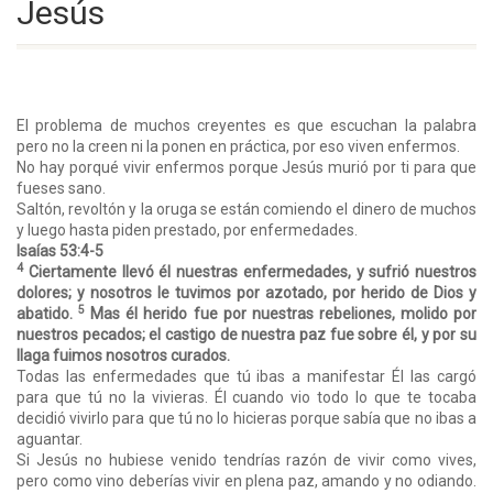
Jesús
El problema de muchos creyentes es que escuchan la palabra
pero no la creen ni la ponen en práctica, por eso viven enfermos.
No hay porqué vivir enfermos porque Jesús murió por ti para que
fueses sano.
Saltón, revoltón y la oruga se están comiendo el dinero de muchos
y luego hasta piden prestado, por enfermedades.
Isaías 53:4-5
4
Ciertamente llevó él nuestras enfermedades, y sufrió nuestros
dolores; y nosotros le tuvimos por azotado, por herido de Dios y
5
abatido.
Mas él herido fue por nuestras rebeliones, molido por
nuestros pecados; el castigo de nuestra paz fue sobre él, y por su
llaga fuimos nosotros curados.
Todas las enfermedades que tú ibas a manifestar Él las cargó
para que tú no la vivieras. Él cuando vio todo lo que te tocaba
decidió vivirlo para que tú no lo hicieras porque sabía que no ibas a
aguantar.
Si Jesús no hubiese venido tendrías razón de vivir como vives,
pero como vino deberías vivir en plena paz, amando y no odiando.