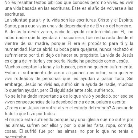
No es resaltar textos bíblicos que conoces pero no vives, es vivir
una vida basada en las escrituras. Este es el año de volverse a las
escrituras.
La voluntad para ti y tu vida son las escrituras, Cristo y el Espíritu
Santo, para que vivas una vida dependiente de Él y no del hombre.
A Jesús lo destrozaron, nadie lo ayudó ni intercedió por Él, no
hubo nadie que lo ayudara ni socorriera, fue rechazado desde el
vientre de su madre, porque Él era el propósito para ti y la
humanidad. Nunca abrió su boca para quejarse, nunca rechazó el
sufrimiento por ti, ni dejó de hacer su propósito. La vida de Jesús
es digna de imitarla y conocerla. Nadie ha padecido como Jesús.
Muchos aceptan la lana y la buscan, pero no quieren sufrimiento.
Evitan el sufrimiento de amar a quienes nos odian, solo quieren
vivir rodeados de personas que les ayudan a pasar todo. Sin
embargo, Jesús no vivió así, sufrió sin la ayuda de nadie, muchos
lo querían ayudar, pero Él siguió adelante sólo, sufriendo.
No se le ha dado importancia de lo que vivió y padeció, por eso se
viven consecuencias de la desobediencia de su palabra escrita.
¿Crees que Jesús no sufre al ver el estado del mundo? A pesar de
todo lo que hizo por todos.
El mundo está sufriendo porque hay una iglesia que no sufre por
las almas, sufren por ellos y por lo que les falta, ropa, comida,
cosas. Él sufrió fue por las almas, no por lo que no tenía o
necesitaba.