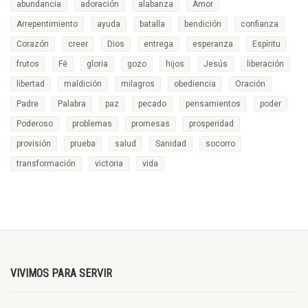
abundancia
adoración
alabanza
Amor
Arrepentimiento
ayuda
batalla
bendición
confianza
Corazón
creer
Dios
entrega
esperanza
Espíritu
frutos
Fé
gloria
gozo
hijos
Jesús
liberación
libertad
maldición
milagros
obediencia
Oración
Padre
Palabra
paz
pecado
pensamientos
poder
Poderoso
problemas
promesas
prosperidad
provisión
prueba
salud
Sanidad
socorro
transformación
victoria
vida
VIVIMOS PARA SERVIR