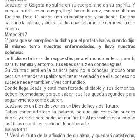
Jesús en el Gólgota no sufría en su cuerpo, sino en su espíritu. Y
aunque sufría en su cuerpo, llegó hasta la cruz, con sus últimas
fuerzas. Pero tú pasas una circunstancias y no tienes fuerzas
para ir a la iglesia, y dices que lo amas, el amor se demuestra con
hechos.
Mateo 8:17
17
para que se cumpliese lo dicho por el profeta Isaías, cuando dijo:
Él mismo tomó nuestras enfermedades, y llevó nuestras
dolencias.
La Biblia está llena de respuestas para el mundo entero, para ti,
para tu familia y entorno. Tu debes ser luz en donde llegues.
Su voluntad está en la palabra pero no la conoces. Incluso oras
pero sin entender su palabra, ni tener revelación de ella, por eso no
sucede nada y también vives confundido.
Donde llega Jesús, y está manifestado el diablo y sus demonios,
deben incomodarse porque saben que les queda segundos para
seguir viviendo como quieren.
Jesús no es un Dios de ayer, es un Dios de hoy y del futuro.
Debes conectarte con la palabra, porque sin conexión puedes
decirla y orarla, pero nada se manifiesta. Al no recibir respuesta te
justificas cuando en realidad debe liberarte.
Isaías 53:11
11
Verá el fruto de la aflicción de su alma, y quedará satisfecho;