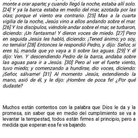
monte a orar aparte; y cuando llegó la noche, estaba allí solo.
[24] Y ya la barca estaba en medio del mar, azotada por las
olas; porque el viento era contrario. [25] Mas a la cuarta
vigilia de la noche, Jesús vino a ellos andando sobre el mar.
[26] Y los discípulos, viéndole andar sobre el mar, se turbaron,
diciendo: ¡Un fantasma! Y dieron voces de miedo. [27] Pero
en seguida Jesús les habló, diciendo: ¡Tened ánimo; yo soy,
no temáis! [28] Entonces le respondió Pedro, y dijo: Señor, si
eres tú, manda que yo vaya a ti sobre las aguas. [29] Y él
dijo: Ven. Y descendiendo Pedro de la barca, andaba sobre
las aguas para ir a Jesús. [30] Pero al ver el fuerte viento,
tuvo miedo; y comenzando a hundirse, dio voces, diciendo:
¡Señor, sálvame! [31] Al momento Jesús, extendiendo la
mano, asió de él, y le dijo: ¡Hombre de poca fe! ¿Por qué
dudaste?
Muchos están contentos con la palabra que Dios le da y la
promesa, sin saber que en medio del cumplimiento se va a
levantar la tempestad, todos están firmes al principio, pero a
medida que esperan esa fe va bajando.