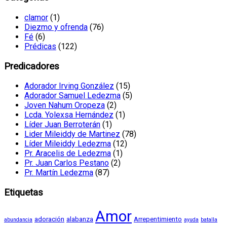
clamor
(1)
Diezmo y ofrenda
(76)
Fé
(6)
Prédicas
(122)
Predicadores
Adorador Irving González
(15)
Adorador Samuel Ledezma
(5)
Joven Nahum Oropeza
(2)
Lcda. Yolexsa Hernández
(1)
Líder Juan Berroterán
(1)
Lider Mileiddy de Martinez
(78)
Líder Mileiddy Ledezma
(12)
Pr. Aracelis de Ledezma
(1)
Pr. Juan Carlos Pestano
(2)
Pr. Martín Ledezma
(87)
Etiquetas
Amor
adoración
alabanza
Arrepentimiento
abundancia
ayuda
batalla