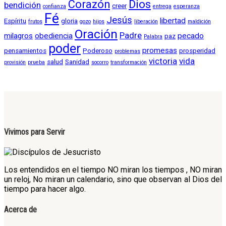
Corazón
Dios
bendición
creer
confianza
entrega
esperanza
Fé
Jesús
libertad
Espíritu
gloria
frutos
gozo
hijos
liberación
maldición
Oración
Padre
milagros
obediencia
pecado
paz
Palabra
poder
promesas
pensamientos
Poderoso
prosperidad
problemas
victoria
vida
salud
Sanidad
provisión
prueba
socorro
transformación
Vivimos para Servir
Los entendidos en el tiempo NO miran los tiempos , NO miran
un reloj, No miran un calendario, sino que observan al Dios del
tiempo para hacer algo.
Acerca de