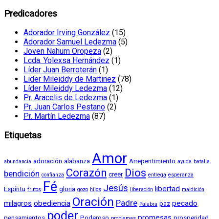
Predicadores
Adorador Irving González
(15)
Adorador Samuel Ledezma
(5)
Joven Nahum Oropeza
(2)
Lcda. Yolexsa Hernández
(1)
Líder Juan Berroterán
(1)
Lider Mileiddy de Martinez
(78)
Líder Mileiddy Ledezma
(12)
Pr. Aracelis de Ledezma
(1)
Pr. Juan Carlos Pestano
(2)
Pr. Martín Ledezma
(87)
Etiquetas
Amor
adoración
alabanza
Arrepentimiento
abundancia
ayuda
batalla
Corazón
Dios
bendición
creer
confianza
entrega
esperanza
Fé
Jesús
libertad
Espíritu
gloria
frutos
gozo
hijos
liberación
maldición
Oración
Padre
milagros
obediencia
pecado
paz
Palabra
poder
promesas
pensamientos
Poderoso
prosperidad
problemas