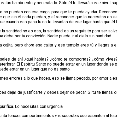
estás hambriento y necesitado. Sólo él te llevará a ese nivel sup
que no puedes con esa carga, para que te pueda ayudar. Reconoce
er que sin él nada puedes, y sí reconocer que lo necesitas es se
e cuando eso pasa tu no te levantas de ese lugar hasta que él l
 la santidad no es eso, la santidad es un requisito para ser salvo 
 debe ser tu convicción. Nadie puede ir al cielo sin santidad.
a cajita, pero ahora esa cajita y ese templo eres tú y llegas 
o sales de ahí ¿qué hablas? ¿cómo te comportas? ¿cómo vives?
eteriorar. El Espíritu Santo no puede estar en un lugar donde se
ede estar en un lugar que no es santo.
mes errores a lo que haces, eso se llama pecado, por amor a es
dejar de justificarte y debes dejar de pecar. Sí tu te llenas d
urifica. Lo necesitas con urgencia.
menta tengas comportamientos y respuestas que espanten al Espí