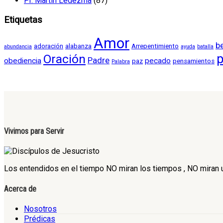
Pr. Martín Ledezma
(87)
Etiquetas
Amor
b
adoración
alabanza
Arrepentimiento
abundancia
ayuda
batalla
Oración
p
Padre
obediencia
pecado
paz
pensamientos
Palabra
Vivimos para Servir
Los entendidos en el tiempo NO miran los tiempos , NO miran un
Acerca de
Nosotros
Prédicas