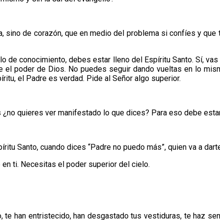
ca, sino de corazón, que en medio del problema si confíes y que 
o de conocimiento, debes estar lleno del Espíritu Santo. Sí, va
ide el poder de Dios. No puedes seguir dando vueltas en lo mismo
íritu, el Padre es verdad. Pide al Señor algo superior.
¿no quieres ver manifestado lo que dices? Para eso debe estar al
íritu Santo, cuando dices “Padre no puedo más”, quien va a darte
n ti. Necesitas el poder superior del cielo.
, te han entristecido, han desgastado tus vestiduras, te haz sen