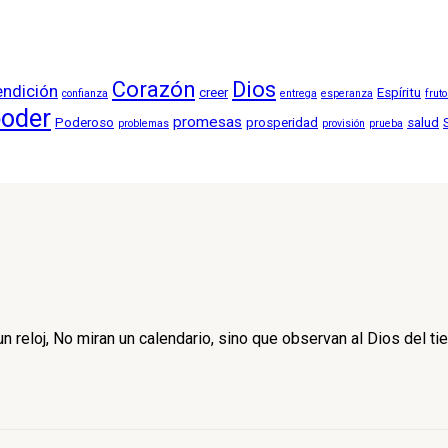
Corazón
Dios
endición
creer
Espíritu
confianza
entrega
esperanza
frut
oder
promesas
Poderoso
prosperidad
salud
problemas
provisión
prueba
 reloj, No miran un calendario, sino que observan al Dios del ti