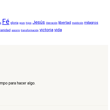
Fé
Jesús
libertad
milagros
gloria
os
gozo
hijos
liberación
maldición
victoria
vida
Sanidad
socorro
transformación
empo para hacer algo.