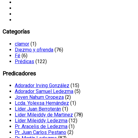
Categorías
clamor
(1)
Diezmo y ofrenda
(76)
Fé
(6)
Prédicas
(122)
Predicadores
Adorador Irving González
(15)
Adorador Samuel Ledezma
(5)
Joven Nahum Oropeza
(2)
Lcda. Yolexsa Hernández
(1)
Líder Juan Berroterán
(1)
Lider Mileiddy de Martinez
(78)
Líder Mileiddy Ledezma
(12)
Pr. Aracelis de Ledezma
(1)
Pr. Juan Carlos Pestano
(2)