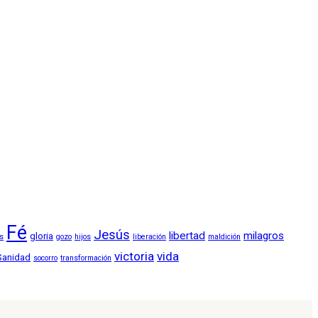
Fé
Jesús
libertad
milagros
gloria
os
gozo
hijos
liberación
maldición
victoria
vida
Sanidad
socorro
transformación