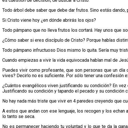
es cuestión de decisión, de buscar a Cristo.
Todo árbol debe saber que debe dar frutos. Sino estás dando, 
Si Cristo viene hoy ¿en dónde abrirás los ojos?
Todo pámpano que no lleva frutos los cortará. Hay unos que son i
¿Cómo saber si eres discípulo de Cristo? Porque hablas distinto
Todo pámpano infructuoso Dios mismo lo quita. Sería muy trist
Cuando empiezas a vivir la vida equivocada hablan mal de Jes
Puedes vivir como profesante, que son personas que un día c
vives? Decirlo no es suficiente. Por sólo tener una confesión ex
¿Cuántos evangélicos viven justificando su condición? En vez d
Justificando su condición y tapando el pecado y su condición co
No hay nada más triste que vivir en 4 paredes creyendo que cu
A estos que andan con ese lenguaje, los recogen y los echan al
lo tanto se seca.
No es permanecer haciendo tu voluntad y lo que te da la gana