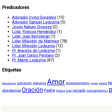
Predicadores
Adorador Irving González
(15)
Adorador Samuel Ledezma
(5)
Joven Nahum Oropeza
(2)
Lcda. Yolexsa Hernández
(1)
Líder Juan Berroterán
(1)
Lider Mileiddy de Martinez
(78)
Líder Mileiddy Ledezma
(12)
Pr. Aracelis de Ledezma
(1)
Pr. Juan Carlos Pestano
(2)
Pr. Martín Ledezma
(87)
Etiquetas
Amor
b
adoración
alabanza
Arrepentimiento
abundancia
ayuda
batalla
Oración
p
Padre
obediencia
pecado
paz
pensamientos
Palabra