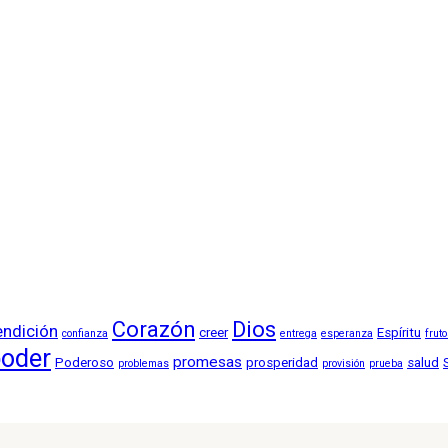
Corazón
Dios
endición
creer
Espíritu
confianza
entrega
esperanza
frut
oder
promesas
Poderoso
prosperidad
salud
problemas
provisión
prueba