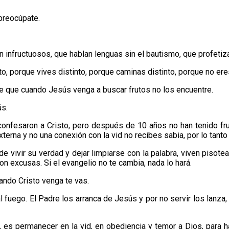
preocúpate.
nfructuosos, que hablan lenguas sin el bautismo, que profetizan s
, porque vives distinto, porque caminas distinto, porque no eres
e que cuando Jesús venga a buscar frutos no los encuentre.
ús.
onfesaron a Cristo, pero después de 10 años no han tenido frut
terna y no una conexión con la vid no recibes sabia, por lo tanto
e vivir su verdad y dejar limpiarse con la palabra, viven pisotea
n excusas. Si el evangelio no te cambia, nada lo hará.
ando Cristo venga te vas.
 fuego. El Padre los arranca de Jesús y por no servir los lanza, 
, es permanecer en la vid, en obediencia y temor a Dios, para h