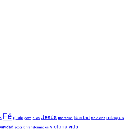
Fé
Jesús
libertad
milagros
gloria
os
gozo
hijos
liberación
maldición
victoria
vida
Sanidad
socorro
transformación