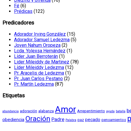
Diezmo y ofrenda
(76)
Fé
(6)
Prédicas
(122)
Predicadores
Adorador Irving González
(15)
Adorador Samuel Ledezma
(5)
Joven Nahum Oropeza
(2)
Lcda. Yolexsa Hernández
(1)
Líder Juan Berroterán
(1)
Lider Mileiddy de Martinez
(78)
Líder Mileiddy Ledezma
(12)
Pr. Aracelis de Ledezma
(1)
Pr. Juan Carlos Pestano
(2)
Pr. Martín Ledezma
(87)
Etiquetas
Amor
b
adoración
alabanza
Arrepentimiento
abundancia
ayuda
batalla
Oración
p
Padre
obediencia
pecado
paz
pensamientos
Palabra