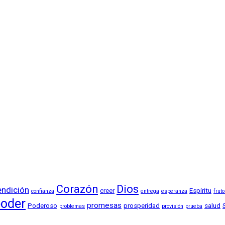
Corazón
Dios
endición
creer
Espíritu
confianza
entrega
esperanza
frut
oder
promesas
Poderoso
prosperidad
salud
problemas
provisión
prueba