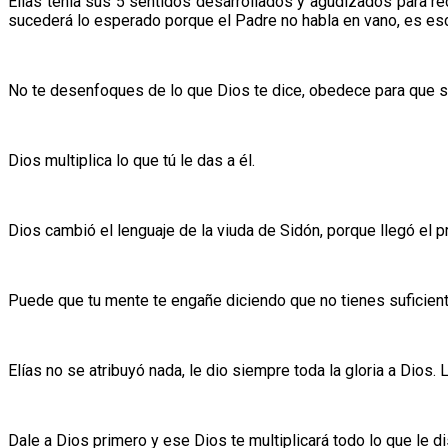
Elías tenía sus 5 sentidos desarrollados y agudizados para re
sucederá lo esperado porque el Padre no habla en vano, es es
No te desenfoques de lo que Dios te dice, obedece para que s
Dios multiplica lo que tú le das a él.
Dios cambió el lenguaje de la viuda de Sidón, porque llegó el pr
Puede que tu mente te engañe diciendo que no tienes suficiente 
Elías no se atribuyó nada, le dio siempre toda la gloria a Dios
Dale a Dios primero y ese Dios te multiplicará todo lo que le di