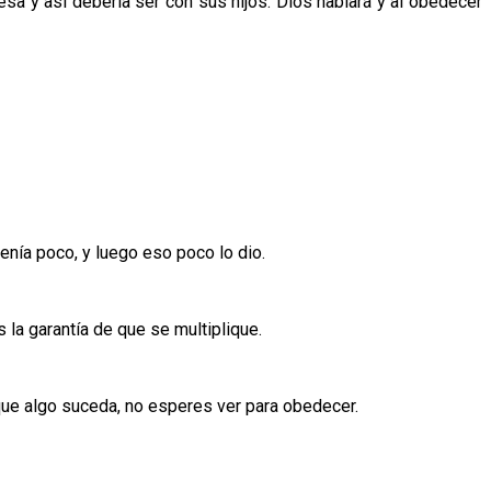
sa y así debería ser con sus hijos. Dios hablará y al obedecer
tenía poco, y luego eso poco lo dio.
 la garantía de que se multiplique.
a que algo suceda, no esperes ver para obedecer.