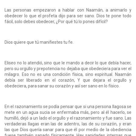
Las personas empezaron a hablar con Naamán, a animarlo y
obedecer lo que el profeta dijo para ser sano. Dios te pone todo
fácil, solo debes obedecer, ¿Por qué tú lo pones difícil?
Dios quiere que tú manifiestes tu fe.
Eliseo no lo atendió, sino que le mando a decir lo que debía hacer,
pero su orgullo y prepotencia no dejaba que obedeciera para ver el
milagro. Eso no es una condición física, sino espiritual. Naamán
debía ser liberado en el corazón, Y que dejara el orgullo y
obedeciera, para sanar su corazón y así ser sano en lo físico.
En el razonamiento se podía pensar que si una persona llagosa se
mete en un agua sucia se enfermaba más, pero al él hacerlo, se
humilló, dejó a un lado el orgullo y el razonamiento y fue sano. Las
verdaderas llagas eran las de adentro, las de su corazón, y eran
las que Dios quería sanar para que él por medio de la obediencia
fuese también sanado físicamente. Hay sanidades internas que