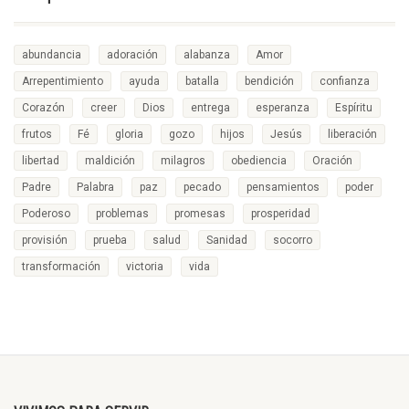
abundancia
adoración
alabanza
Amor
Arrepentimiento
ayuda
batalla
bendición
confianza
Corazón
creer
Dios
entrega
esperanza
Espíritu
frutos
Fé
gloria
gozo
hijos
Jesús
liberación
libertad
maldición
milagros
obediencia
Oración
Padre
Palabra
paz
pecado
pensamientos
poder
Poderoso
problemas
promesas
prosperidad
provisión
prueba
salud
Sanidad
socorro
transformación
victoria
vida