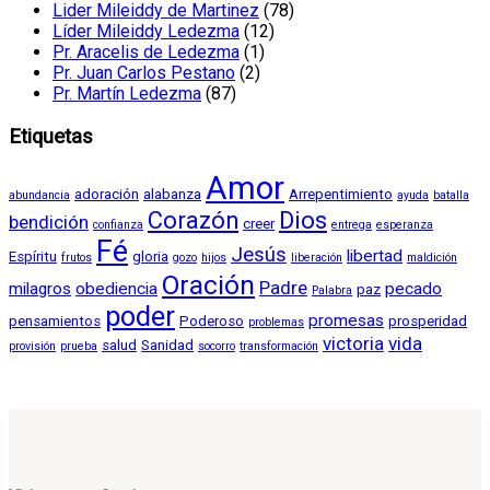
Lider Mileiddy de Martinez
(78)
Líder Mileiddy Ledezma
(12)
Pr. Aracelis de Ledezma
(1)
Pr. Juan Carlos Pestano
(2)
Pr. Martín Ledezma
(87)
Etiquetas
Amor
adoración
alabanza
Arrepentimiento
abundancia
ayuda
batalla
Corazón
Dios
bendición
creer
confianza
entrega
esperanza
Fé
Jesús
libertad
Espíritu
gloria
frutos
gozo
hijos
liberación
maldición
Oración
Padre
milagros
obediencia
pecado
paz
Palabra
poder
promesas
pensamientos
Poderoso
prosperidad
problemas
victoria
vida
salud
Sanidad
provisión
prueba
socorro
transformación