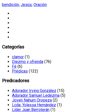
bendición
,
Jesús
,
Oración
Categorías
clamor
(1)
Diezmo y ofrenda
(76)
Fé
(6)
Prédicas
(122)
Predicadores
Adorador Irving González
(15)
Adorador Samuel Ledezma
(5)
Joven Nahum Oropeza
(2)
Lcda. Yolexsa Hernández
(1)
Líder Juan Berroterán
(1)