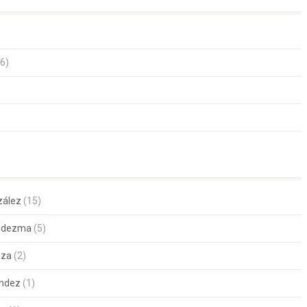
6)
zález
(15)
Ledezma
(5)
eza
(2)
ández
(1)