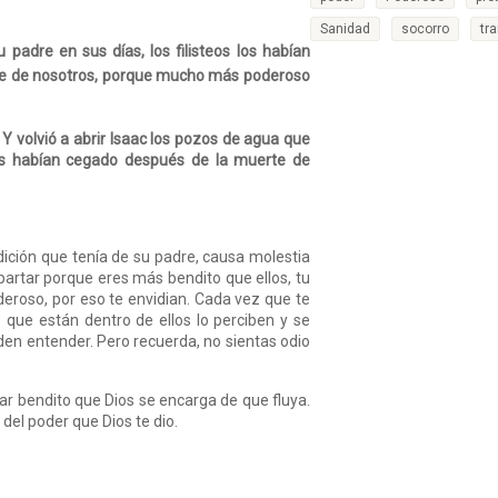
Sanidad
socorro
tr
padre en sus días, los filisteos los habían
ate de nosotros, porque mucho más poderoso
8
Y volvió a abrir Isaac los pozos de agua que
eos habían cegado después de la muerte de
dición que tenía de su padre, causa molestia
partar porque eres más bendito que ellos, tu
deroso, por eso te envidian. Cada vez que te
que están dentro de ellos lo perciben y se
eden entender. Pero recuerda, no sientas odio
tar bendito que Dios se encarga de que fluya.
 del poder que Dios te dio.