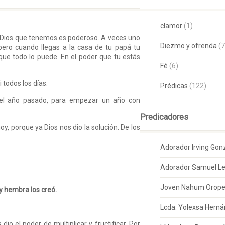
clamor
(1)
 Dios que tenemos es poderoso. A veces uno
Diezmo y ofrenda
(7
pero cuando llegas a la casa de tu papá tu
ue todo lo puede. En el poder que tu estás
Fé
(6)
 todos los días.
Prédicas
(122)
 del año pasado, para empezar un año con
Predicadores
, porque ya Dios nos dio la solución. De los
Adorador Irving Gon
Adorador Samuel 
Joven Nahum Orop
y hembra los creó.
Lcda. Yolexsa Hern
io el poder de multiplicar y fructificar. Por