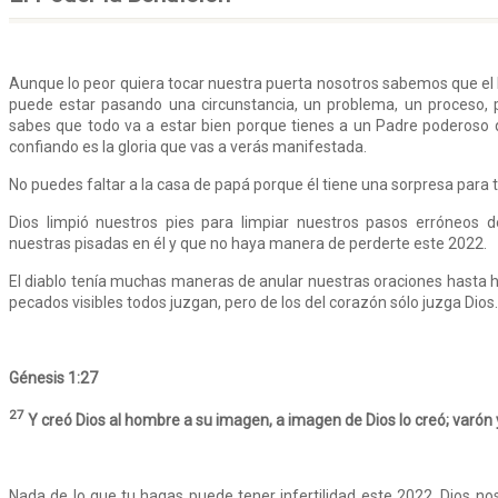
Aunque lo peor quiera tocar nuestra puerta nosotros sabemos que el
puede estar pasando una circunstancia, un problema, un proceso, 
sabes que todo va a estar bien porque tienes a un Padre poderoso q
confiando es la gloria que vas a verás manifestada.
No puedes faltar a la casa de papá porque él tiene una sorpresa para ti
Dios limpió nuestros pies para limpiar nuestros pasos erróneos
nuestras pisadas en él y que no haya manera de perderte este 2022.
El diablo tenía muchas maneras de anular nuestras oraciones hasta hoy
pecados visibles todos juzgan, pero de los del corazón sólo juzga Dios.
Génesis 1:27
27
Y creó Dios al hombre a su imagen, a imagen de Dios lo creó; varón 
Nada de lo que tu hagas puede tener infertilidad este 2022, Dios nos d