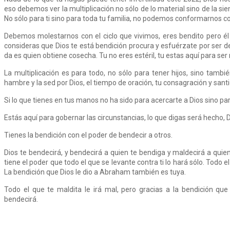
eso debemos ver la multiplicación no sólo de lo material sino de la si
No sólo para ti sino para toda tu familia, no podemos conformarnos c
Debemos molestarnos con el ciclo que vivimos, eres bendito pero él o
consideras que Dios te está bendición procura y esfuérzate por ser d
da es quien obtiene cosecha. Tu no eres estéril, tu estas aquí para ser 
La multiplicación es para todo, no sólo para tener hijos, sino tambié
hambre y la sed por Dios, el tiempo de oración, tu consagración y sant
Si lo que tienes en tus manos no ha sido para acercarte a Dios sino para
Estás aquí para gobernar las circunstancias, lo que digas será hecho, D
Tienes la bendición con el poder de bendecir a otros.
Dios te bendecirá, y bendecirá a quien te bendiga y maldecirá a quien
tiene el poder que todo el que se levante contra ti lo hará sólo. Todo el
La bendición que Dios le dio a Abraham también es tuya.
Todo el que te maldita le irá mal, pero gracias a la bendición que
bendecirá.