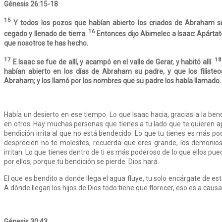
Génesis 26:15-18
15
Y todos los pozos que habían abierto los criados de Abraham su 
16
cegado y llenado de tierra.
Entonces dijo Abimelec a Isaac: Apárt
que nosotros te has hecho.
17
1
E Isaac se fue de allí, y acampó en el valle de Gerar, y habitó allí.
habían abierto en los días de Abraham su padre, y que los filist
Abraham; y los llamó por los nombres que su padre los había llamado.
Había un desierto en ese tiempo. Lo que Isaac hacia, gracias a la ben
en otros. Hay muchas personas que tienes a tu lado que te quieren a
bendición irrita al que no está bendecido. Lo que tu tienes es más po
desprecien no te molestes, recuerda que eres grande, los demonios 
irritan. Lo que tienes dentro de ti es más poderoso de lo que ellos pu
por ellos, porque tu bendición se pierde. Dios hará.
El que es bendito a donde llega el agua fluye, tu solo encárgate de es
A dónde llegan los hijos de Dios todo tiene que florecer, eso es a causa
Génesis 30:43