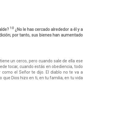
10
alde?
¿No le has cercado alrededor a él y a
dición; por tanto, sus bienes han aumentado
ene un cerco, pero cuando sale de ella ese
uede tocar, cuando estás en obediencia, todo
como el Señor te dijo. El diablo no te va a
o que Dios hizo en ti, en tu familia, en tu vida