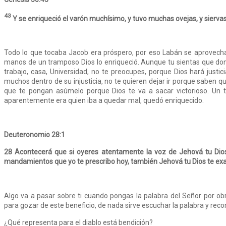
43
Y se enriqueció el varón muchísimo, y tuvo muchas ovejas, y siervas
Todo lo que tocaba Jacob era próspero, por eso Labán se aprovecha
manos de un tramposo Dios lo enriqueció. Aunque tu sientas que don
trabajo, casa, Universidad, no te preocupes, porque Dios hará justic
muchos dentro de su injusticia, no te quieren dejar ir porque saben que
que te pongan asúmelo porque Dios te va a sacar victorioso. Un 
aparentemente era quien iba a quedar mal, quedó enriquecido.
Deuteronomio 28:1
28
Acontecerá que si oyeres atentamente la voz de Jehová tu Dios
mandamientos que yo te prescribo hoy, también Jehová tu Dios te exalt
Algo va a pasar sobre ti cuando pongas la palabra del Señor por obr
para gozar de este beneficio, de nada sirve escuchar la palabra y record
¿Qué representa para el diablo está bendición?