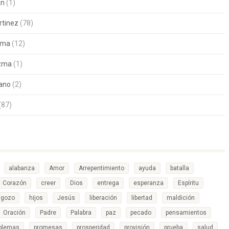
án
(1)
rtinez
(78)
zma
(12)
ezma
(1)
tano
(2)
(87)
alabanza
Amor
Arrepentimiento
ayuda
batalla
Corazón
creer
Dios
entrega
esperanza
Espíritu
gozo
hijos
Jesús
liberación
libertad
maldición
Oración
Padre
Palabra
paz
pecado
pensamientos
blemas
promesas
prosperidad
provisión
prueba
salud