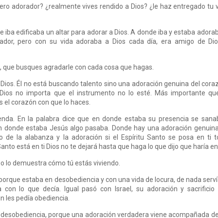
ro adorador? ¿realmente vives rendido a Dios? ¿le haz entregado tu 
iba edificaba un altar para adorar a Dios. A donde iba y estaba adora
abador, pero con su vida adoraba a Dios cada día, era amigo de Di
s, que busques agradarle con cada cosa que hagas.
 Dios. Él no está buscando talento sino una adoración genuina del cora
 Dios no importa que el instrumento no lo esté. Más importante qu
s el corazón con que lo haces.
enda. En la palabra dice que en donde estaba su presencia se san
en donde estaba Jesús algo pasaba. Donde hay una adoración genuin
 de la alabanza y la adoración si el Espíritu Santo se posa en ti 
Santo está en ti Dios no te dejará hasta que haga lo que dijo que haría en 
so lo demuestra cómo tú estás viviendo.
porque estaba en desobediencia y con una vida de locura, de nada serví
con lo que decía. Igual pasó con Israel, su adoración y sacrificio
n les pedía obediencia.
 de desobediencia, porque una adoración verdadera viene acompañada d