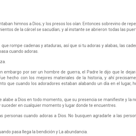
ntaban himnos a Dios; y los presos los oían. Entonces sobrevino de rep
entos de la cárcel se sacudían; y al instante se abrieron todas las puer
 que rompe cadenas y ataduras, así que si tu adoras y alabas, las cad
 pasa cuando adoras.
za.
sin embargo por ser un hombre de guerra, el Padre le dijo que le dejar
Fue hecho con los mejores materiales de la historia, y ahí precisam
to que cuando los adoradores estaban alabando un día en el lugar, 
e alabe a Dios en todo momento, que su presencia se manifieste y la 
r y suceder en cualquier momento y lugar donde te encuentres.
las personas cuando adoras a Dios. No busquen agradarle a las perso
uando pasa llega la bendición y La abundancia.