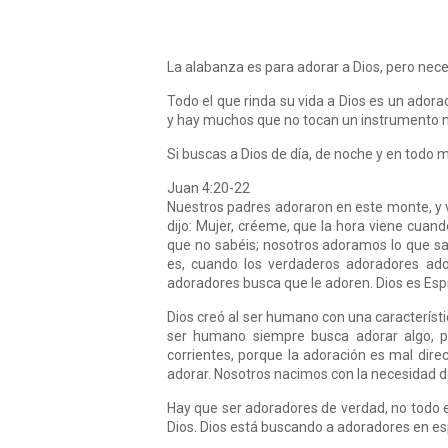
La alabanza es para adorar a Dios, pero nec
Todo el que rinda su vida a Dios es un ador
y hay muchos que no tocan un instrumento n
Si buscas a Dios de día, de noche y en todo 
Juan 4:20-22
Nuestros padres adoraron en este monte, y v
dijo: Mujer, créeme, que la hora viene cuand
que no sabéis; nosotros adoramos lo que sab
es, cuando los verdaderos adoradores ado
adoradores busca que le adoren. Dios es Espír
Dios creó al ser humano con una característi
ser humano siempre busca adorar algo, po
corrientes, porque la adoración es mal dir
adorar. Nosotros nacimos con la necesidad d
Hay que ser adoradores de verdad, no todo e
Dios. Dios está buscando a adoradores en esp