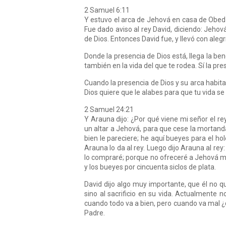
2 Samuel 6:11
Y estuvo el arca de Jehová en casa de Obe
Fue dado aviso al rey David, diciendo: Jeho
de Dios. Entonces David fue, y llevó con aleg
Donde la presencia de Dios está, llega la ben
también en la vida del que te rodea. Sí la pre
Cuando la presencia de Dios y su arca habitan
Dios quiere que le alabes para que tu vida se
2 Samuel 24:21
Y Arauna dijo: ¿Por qué viene mi señor el rey
un altar a Jehová, para que cese la mortanda
bien le pareciere; he aquí bueyes para el holo
Arauna lo da al rey. Luego dijo Arauna al rey:
lo compraré; porque no ofreceré a Jehová m
y los bueyes por cincuenta siclos de plata.
David dijo algo muy importante, que él no qu
sino al sacrificio en su vida. Actualmente 
cuando todo va a bien, pero cuando va mal ¿
Padre.