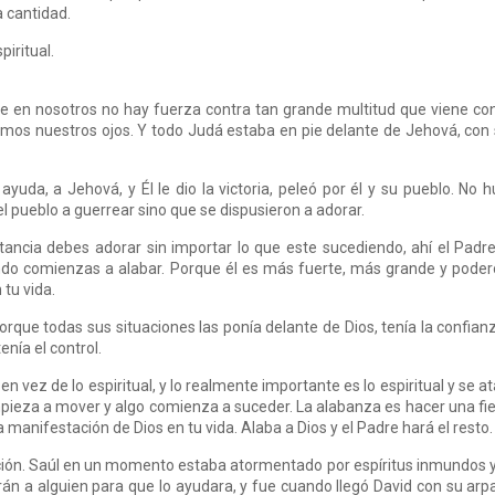
a cantidad.
iritual.
ue en nosotros no hay fuerza contra tan grande multitud que viene co
emos nuestros ojos. Y todo Judá estaba en pie delante de Jehová, con
yuda, a Jehová, y Él le dio la victoria, peleó por él y su pueblo. No 
l pueblo a guerrear sino que se dispusieron a adorar.
tancia debes adorar sin importar lo que este sucediendo, ahí el Padr
do comienzas a alabar. Porque él es más fuerte, más grande y pode
tu vida.
rque todas sus situaciones las ponía delante de Dios, tenía la confian
enía el control.
n vez de lo espiritual, y lo realmente importante es lo espiritual y se a
mpieza a mover y algo comienza a suceder. La alabanza es hacer una fi
 manifestación de Dios en tu vida. Alaba a Dios y el Padre hará el resto.
ción. Saúl en un momento estaba atormentado por espíritus inmundos 
n a alguien para que lo ayudara, y fue cuando llegó David con su arpa