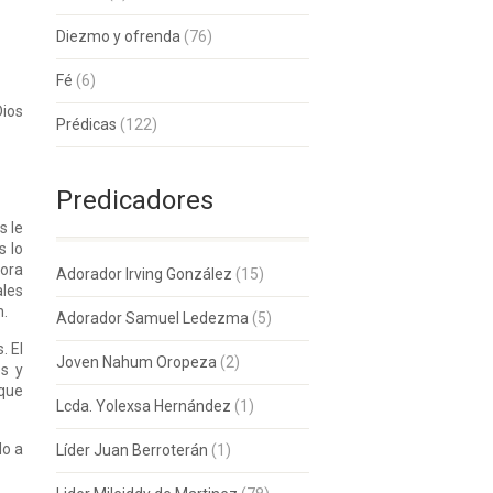
Diezmo y ofrenda
(76)
Fé
(6)
Dios
Prédicas
(122)
Predicadores
s le
s lo
hora
Adorador Irving González
(15)
ales
n.
Adorador Samuel Ledezma
(5)
. El
Joven Nahum Oropeza
(2)
es y
 que
Lcda. Yolexsa Hernández
(1)
do a
Líder Juan Berroterán
(1)