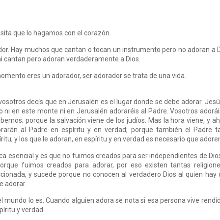
esita que lo hagamos con el corazón.
ador. Hay muchos que cantan o tocan un instrumento pero no adoran a 
i cantan pero adoran verdaderamente a Dios.
momento eres un adorador, ser adorador se trata de una vida.
osotros decís que en Jerusalén es el lugar donde se debe adorar. Jesú
o ni en este monte ni en Jerusalén adoraréis al Padre. Vosotros adorái
emos; porque la salvación viene de los judíos. Mas la hora viene, y a
rarán al Padre en espíritu y en verdad; porque también el Padre t
itu; y los que le adoran, en espíritu y en verdad es necesario que adore
ca esencial y es que no fuimos creados para ser independientes de Dios
rque fuimos creados para adorar, por eso existen tantas religion
eccionada, y sucede porque no conocen al verdadero Dios al quien hay
e adorar.
l mundo lo es. Cuando alguien adora se nota si esa persona vive rendi
íritu y verdad.