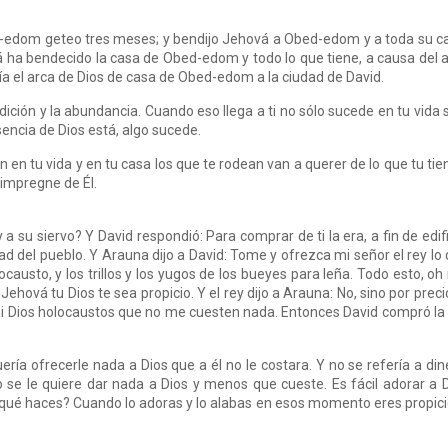
d-edom geteo tres meses; y bendijo Jehová a Obed-edom y a toda su c
vá ha bendecido la casa de Obed-edom y todo lo que tiene, a causa del 
ría el arca de Dios de casa de Obed-edom a la ciudad de David.
dición y la abundancia. Cuando eso llega a ti no sólo sucede en tu vida 
sencia de Dios está, algo sucede.
 en tu vida y en tu casa los que te rodean van a querer de lo que tu tie
 impregne de Él.
 a su siervo? Y David respondió: Para comprar de ti la era, a fin de edif
d del pueblo. Y Arauna dijo a David: Tome y ofrezca mi señor el rey lo
causto, y los trillos y los yugos de los bueyes para leña. Todo esto, oh 
 Jehová tu Dios te sea propicio. Y el rey dijo a Arauna: No, sino por preci
i Dios holocaustos que no me cuesten nada. Entonces David compró la
ería ofrecerle nada a Dios que a él no le costara. Y no se refería a din
no se le quiere dar nada a Dios y menos que cueste. Es fácil adorar a 
qué haces? Cuando lo adoras y lo alabas en esos momento eres propici