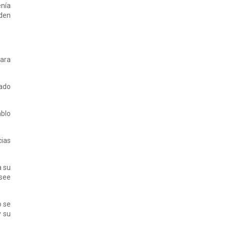
enía
eden
para
hado
ablo
cias
a su
esee
o se
y su