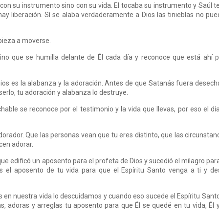
con su instrumento sino con su vida. El tocaba su instrumento y Saúl t
y liberación. Sí se alaba verdaderamente a Dios las tinieblas no pu
pieza a moverse.
no que se humilla delante de Él cada día y reconoce que está ahí 
ios es la alabanza y la adoración. Antes de que Satanás fuera desec
serlo, tu adoración y alabanza lo destruye.
able se reconoce por el testimonio y la vida que llevas, por eso el di
rador. Que las personas vean que tu eres distinto, que las circunstan
cen adorar.
 que edificó un aposento para el profeta de Dios y sucedió el milagro par
s el aposento de tu vida para que el Espíritu Santo venga a ti y d
 en nuestra vida lo descuidamos y cuando eso sucede el Espíritu Sant
, adoras y arreglas tu aposento para que Él se quedé en tu vida, Él 