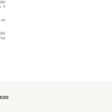
idió
o. Y
o se
illó
 Fue
ICIOS