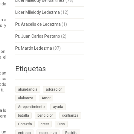
Lider Mileiddy de Martinez
(78)
vida
Líder Mileiddy Ledezma
(12)
ba a
Pr. Aracelis de Ledezma
(1)
os y
Pr. Juan Carlos Pestano
(2)
Pr. Martín Ledezma
(87)
zón.
e el
Etiquetas
aban
a su
todo
abundancia
adoración
ti.
alabanza
Amor
Arrepentimiento
ayuda
a lo
batalla
bendición
confianza
 era
Corazón
creer
Dios
e un
entrega
esperanza
Espíritu