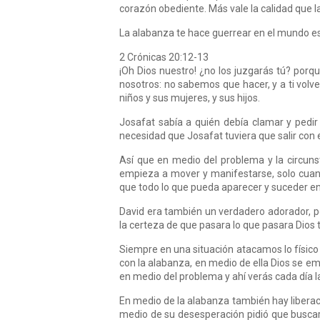
corazón obediente. Más vale la calidad que l
La alabanza te hace guerrear en el mundo esp
2 Crónicas 20:12-13
¡Oh Dios nuestro! ¿no los juzgarás tú? porq
nosotros: no sabemos que hacer, y a ti volv
niños y sus mujeres, y sus hijos.
Josafat sabía a quién debía clamar y pedir a
necesidad que Josafat tuviera que salir con e
Así que en medio del problema y la circuns
empieza a mover y manifestarse, solo cuan
que todo lo que pueda aparecer y suceder en 
David era también un verdadero adorador, po
la certeza de que pasara lo que pasara Dios t
Siempre en una situación atacamos lo físico e
con la alabanza, en medio de ella Dios se e
en medio del problema y ahí verás cada día la
En medio de la alabanza también hay libera
medio de su desesperación pidió que buscará