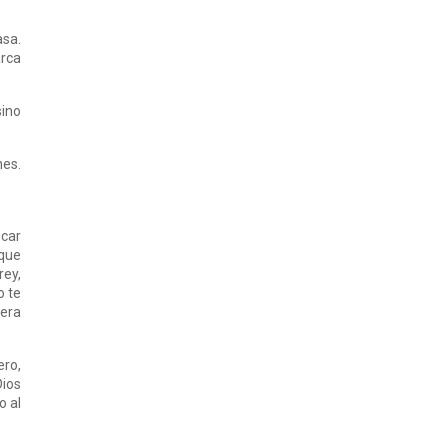
asa.
arca
sino
nes.
icar
 que
rey,
o te
 era
ero,
Dios
o al