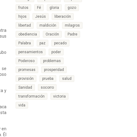
frutos
Fé
gloria
gozo
hijos
Jesús
liberación
libertad
maldición
milagros
ntra
obediencia
Oración
Padre
 sus
Palabra
paz
pecado
hubo
pensamientos
poder
Poderoso
problemas
e se
promesas
prosperidad
roso
provisión
prueba
salud
Sanidad
socorro
za y
transformación
victoria
vida
taca
esta
y en
. Él