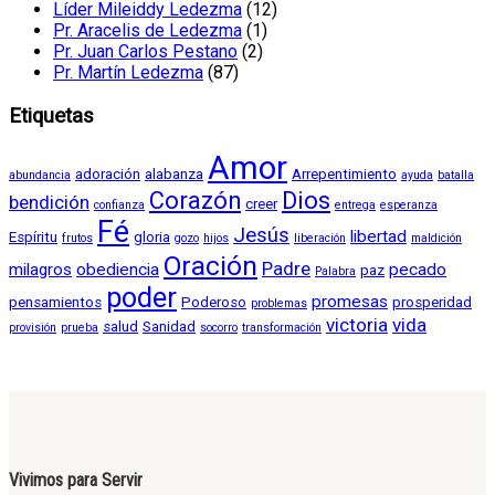
Líder Mileiddy Ledezma
(12)
Pr. Aracelis de Ledezma
(1)
Pr. Juan Carlos Pestano
(2)
Pr. Martín Ledezma
(87)
Etiquetas
Amor
adoración
alabanza
Arrepentimiento
abundancia
ayuda
batalla
Corazón
Dios
bendición
creer
confianza
entrega
esperanza
Fé
Jesús
libertad
Espíritu
gloria
frutos
gozo
hijos
liberación
maldición
Oración
Padre
milagros
obediencia
pecado
paz
Palabra
poder
promesas
pensamientos
Poderoso
prosperidad
problemas
victoria
vida
salud
Sanidad
provisión
prueba
socorro
transformación
Vivimos para Servir