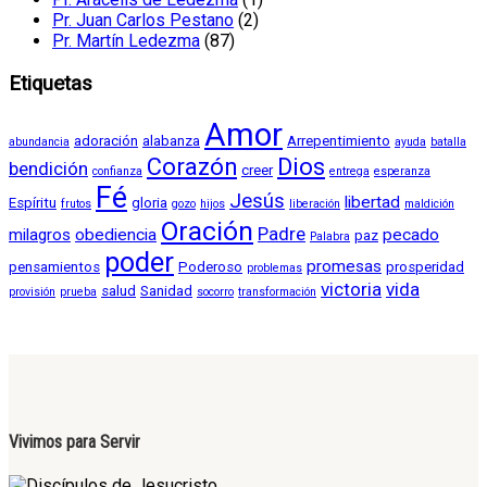
Pr. Juan Carlos Pestano
(2)
Pr. Martín Ledezma
(87)
Etiquetas
Amor
adoración
alabanza
Arrepentimiento
abundancia
ayuda
batalla
Corazón
Dios
bendición
creer
confianza
entrega
esperanza
Fé
Jesús
libertad
Espíritu
gloria
frutos
gozo
hijos
liberación
maldición
Oración
Padre
milagros
obediencia
pecado
paz
Palabra
poder
promesas
pensamientos
Poderoso
prosperidad
problemas
victoria
vida
salud
Sanidad
provisión
prueba
socorro
transformación
Vivimos para Servir