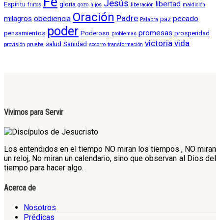
Fé
Jesús
libertad
Espíritu
gloria
frutos
gozo
hijos
liberación
maldición
Oración
Padre
milagros
obediencia
pecado
paz
Palabra
poder
promesas
pensamientos
Poderoso
prosperidad
problemas
victoria
vida
salud
Sanidad
provisión
prueba
socorro
transformación
Vivimos para Servir
Los entendidos en el tiempo NO miran los tiempos , NO miran
un reloj, No miran un calendario, sino que observan al Dios del
tiempo para hacer algo.
Acerca de
Nosotros
Prédicas