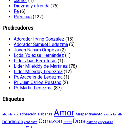
clamor
(1)
Diezmo y ofrenda
(76)
Fé
(6)
Prédicas
(122)
Predicadores
Adorador Irving González
(15)
Adorador Samuel Ledezma
(5)
Joven Nahum Oropeza
(2)
Lcda. Yolexsa Hernández
(1)
Líder Juan Berroterán
(1)
Lider Mileiddy de Martinez
(78)
Líder Mileiddy Ledezma
(12)
Pr. Aracelis de Ledezma
(1)
Pr. Juan Carlos Pestano
(2)
Pr. Martín Ledezma
(87)
Etiquetas
Amor
adoración
alabanza
Arrepentimiento
abundancia
ayuda
batalla
Corazón
Dios
bendición
creer
confianza
entrega
esperanza