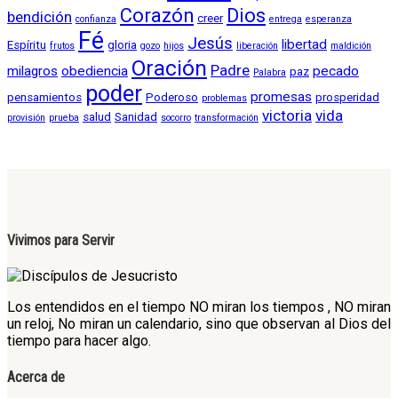
Corazón
Dios
bendición
creer
confianza
entrega
esperanza
Fé
Jesús
libertad
Espíritu
gloria
frutos
gozo
hijos
liberación
maldición
Oración
Padre
milagros
obediencia
pecado
paz
Palabra
poder
promesas
pensamientos
Poderoso
prosperidad
problemas
victoria
vida
salud
Sanidad
provisión
prueba
socorro
transformación
Vivimos para Servir
Los entendidos en el tiempo NO miran los tiempos , NO miran
un reloj, No miran un calendario, sino que observan al Dios del
tiempo para hacer algo.
Acerca de