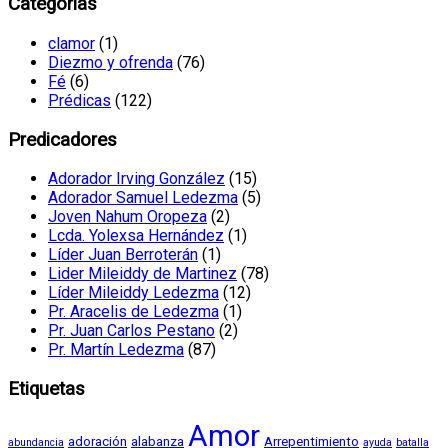
Categorías
clamor
(1)
Diezmo y ofrenda
(76)
Fé
(6)
Prédicas
(122)
Predicadores
Adorador Irving González
(15)
Adorador Samuel Ledezma
(5)
Joven Nahum Oropeza
(2)
Lcda. Yolexsa Hernández
(1)
Líder Juan Berroterán
(1)
Lider Mileiddy de Martinez
(78)
Líder Mileiddy Ledezma
(12)
Pr. Aracelis de Ledezma
(1)
Pr. Juan Carlos Pestano
(2)
Pr. Martín Ledezma
(87)
Etiquetas
Amor
adoración
alabanza
Arrepentimiento
abundancia
ayuda
batalla