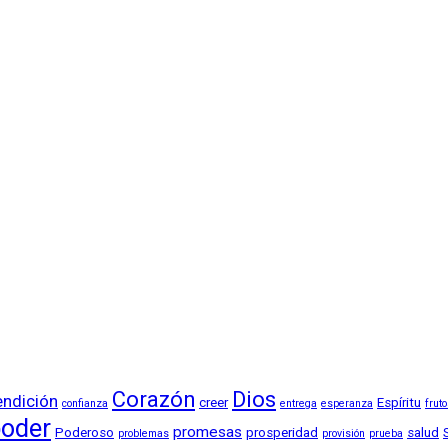
Corazón
Dios
endición
creer
Espíritu
confianza
entrega
esperanza
frut
oder
promesas
Poderoso
prosperidad
salud
problemas
provisión
prueba