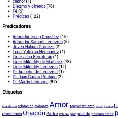
clamor
(1)
Diezmo y ofrenda
(76)
Fé
(6)
Prédicas
(122)
Predicadores
Adorador Irving González
(15)
Adorador Samuel Ledezma
(5)
Joven Nahum Oropeza
(2)
Lcda. Yolexsa Hernández
(1)
Líder Juan Berroterán
(1)
Lider Mileiddy de Martinez
(78)
Líder Mileiddy Ledezma
(12)
Pr. Aracelis de Ledezma
(1)
Pr. Juan Carlos Pestano
(2)
Pr. Martín Ledezma
(87)
Etiquetas
Amor
b
adoración
alabanza
Arrepentimiento
abundancia
ayuda
batalla
Oración
p
Padre
obediencia
pecado
paz
pensamientos
Palabra