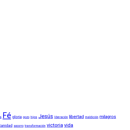
Fé
Jesús
libertad
milagros
gloria
os
gozo
hijos
liberación
maldición
victoria
vida
Sanidad
socorro
transformación