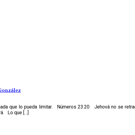
González
te nada que lo pueda limitar. Números 23:20 Jehová no se retr
rá. Lo que […]