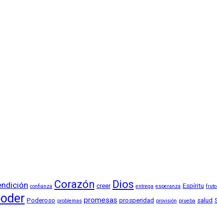
Corazón
Dios
endición
creer
Espíritu
confianza
entrega
esperanza
frut
oder
promesas
Poderoso
prosperidad
salud
problemas
provisión
prueba