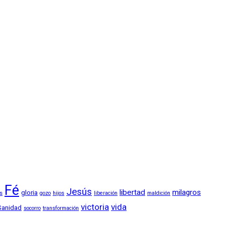
Fé
Jesús
libertad
milagros
gloria
os
gozo
hijos
liberación
maldición
victoria
vida
Sanidad
socorro
transformación