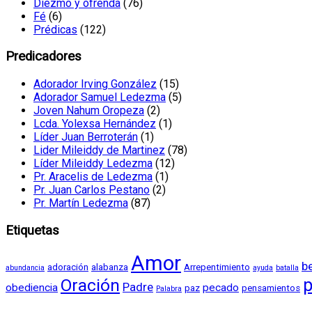
Diezmo y ofrenda
(76)
Fé
(6)
Prédicas
(122)
Predicadores
Adorador Irving González
(15)
Adorador Samuel Ledezma
(5)
Joven Nahum Oropeza
(2)
Lcda. Yolexsa Hernández
(1)
Líder Juan Berroterán
(1)
Lider Mileiddy de Martinez
(78)
Líder Mileiddy Ledezma
(12)
Pr. Aracelis de Ledezma
(1)
Pr. Juan Carlos Pestano
(2)
Pr. Martín Ledezma
(87)
Etiquetas
Amor
b
adoración
alabanza
Arrepentimiento
abundancia
ayuda
batalla
Oración
p
Padre
obediencia
pecado
paz
pensamientos
Palabra