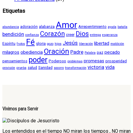
Etiquetas
Amor
adoración
alabanza
Arrepentimiento
abundancia
ayuda
batalla
Corazón
Dios
bendición
creer
confianza
entrega
esperanza
Fé
Jesús
libertad
Espíritu
gloria
frutos
gozo
hijos
liberación
maldición
Oración
Padre
milagros
obediencia
pecado
paz
Palabra
poder
promesas
pensamientos
Poderoso
prosperidad
problemas
victoria
vida
salud
Sanidad
provisión
prueba
socorro
transformación
Vivimos para Servir
Los entendidos en el tiempo NO miran los tiempos , NO miran