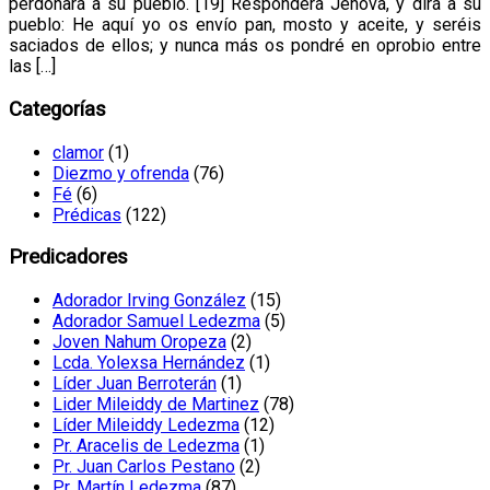
perdonará a su pueblo. [19] Responderá Jehová, y dirá a su
pueblo: He aquí yo os envío pan, mosto y aceite, y seréis
saciados de ellos; y nunca más os pondré en oprobio entre
las […]
Categorías
clamor
(1)
Diezmo y ofrenda
(76)
Fé
(6)
Prédicas
(122)
Predicadores
Adorador Irving González
(15)
Adorador Samuel Ledezma
(5)
Joven Nahum Oropeza
(2)
Lcda. Yolexsa Hernández
(1)
Líder Juan Berroterán
(1)
Lider Mileiddy de Martinez
(78)
Líder Mileiddy Ledezma
(12)
Pr. Aracelis de Ledezma
(1)
Pr. Juan Carlos Pestano
(2)
Pr. Martín Ledezma
(87)