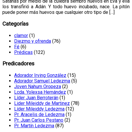
Satanás por medio de la culebra sembró huevos en Eva y ella
los transfirió a Adán. Y todo huevo incubado, nace. La pitón
puede poner más huevos que cualquier otro tipo de […]
Categorías
clamor
(1)
Diezmo y ofrenda
(76)
Fé
(6)
Prédicas
(122)
Predicadores
Adorador Irving González
(15)
Adorador Samuel Ledezma
(5)
Joven Nahum Oropeza
(2)
Lcda. Yolexsa Hernández
(1)
Líder Juan Berroterán
(1)
Lider Mileiddy de Martinez
(78)
Líder Mileiddy Ledezma
(12)
Pr. Aracelis de Ledezma
(1)
Pr. Juan Carlos Pestano
(2)
Pr. Martín Ledezma
(87)