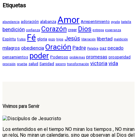
Etiquetas
Amor
adoración
alabanza
Arrepentimiento
abundancia
ayuda
batalla
Corazón
Dios
bendición
creer
confianza
entrega
esperanza
Fé
Jesús
libertad
Espíritu
gloria
frutos
gozo
hijos
liberación
maldición
Oración
Padre
milagros
obediencia
pecado
paz
Palabra
poder
promesas
pensamientos
Poderoso
prosperidad
problemas
victoria
vida
salud
Sanidad
provisión
prueba
socorro
transformación
Vivimos para Servir
Los entendidos en el tiempo NO miran los tiempos , NO miran
un reloj, No miran un calendario, sino que observan al Dios del