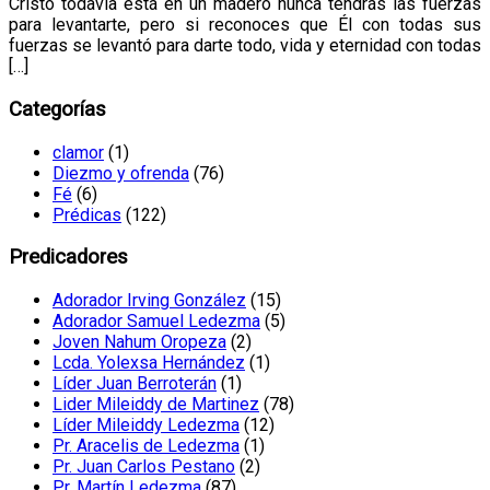
Cristo todavía está en un madero nunca tendrás las fuerzas
para levantarte, pero si reconoces que Él con todas sus
fuerzas se levantó para darte todo, vida y eternidad con todas
[…]
Categorías
clamor
(1)
Diezmo y ofrenda
(76)
Fé
(6)
Prédicas
(122)
Predicadores
Adorador Irving González
(15)
Adorador Samuel Ledezma
(5)
Joven Nahum Oropeza
(2)
Lcda. Yolexsa Hernández
(1)
Líder Juan Berroterán
(1)
Lider Mileiddy de Martinez
(78)
Líder Mileiddy Ledezma
(12)
Pr. Aracelis de Ledezma
(1)
Pr. Juan Carlos Pestano
(2)
Pr. Martín Ledezma
(87)