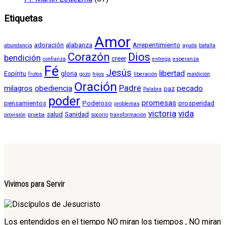
Etiquetas
Amor
adoración
alabanza
Arrepentimiento
abundancia
ayuda
batalla
Corazón
Dios
bendición
creer
confianza
entrega
esperanza
Fé
Jesús
libertad
Espíritu
gloria
frutos
gozo
hijos
liberación
maldición
Oración
Padre
milagros
obediencia
pecado
paz
Palabra
poder
promesas
pensamientos
Poderoso
prosperidad
problemas
victoria
vida
salud
Sanidad
provisión
prueba
socorro
transformación
Vivimos para Servir
Los entendidos en el tiempo NO miran los tiempos , NO miran