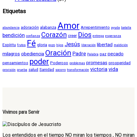
Etiquetas
Amor
adoración
alabanza
Arrepentimiento
abundancia
ayuda
batalla
Corazón
Dios
bendición
creer
confianza
entrega
esperanza
Fé
Jesús
libertad
Espíritu
gloria
frutos
gozo
hijos
liberación
maldición
Oración
Padre
milagros
obediencia
pecado
paz
Palabra
poder
promesas
pensamientos
Poderoso
prosperidad
problemas
victoria
vida
salud
Sanidad
provisión
prueba
socorro
transformación
Vivimos para Servir
Los entendidos en el tiempo NO miran los tiempos , NO miran