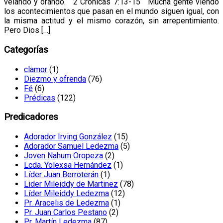
velando y orando. 2 Crónicas 7:13-15 Mucha gente viendo
los acontecimientos que pasan en el mundo siguen igual, con
la misma actitud y el mismo corazón, sin arrepentimiento.
Pero Dios […]
Categorías
clamor
(1)
Diezmo y ofrenda
(76)
Fé
(6)
Prédicas
(122)
Predicadores
Adorador Irving González
(15)
Adorador Samuel Ledezma
(5)
Joven Nahum Oropeza
(2)
Lcda. Yolexsa Hernández
(1)
Líder Juan Berroterán
(1)
Lider Mileiddy de Martinez
(78)
Líder Mileiddy Ledezma
(12)
Pr. Aracelis de Ledezma
(1)
Pr. Juan Carlos Pestano
(2)
Pr. Martín Ledezma
(87)