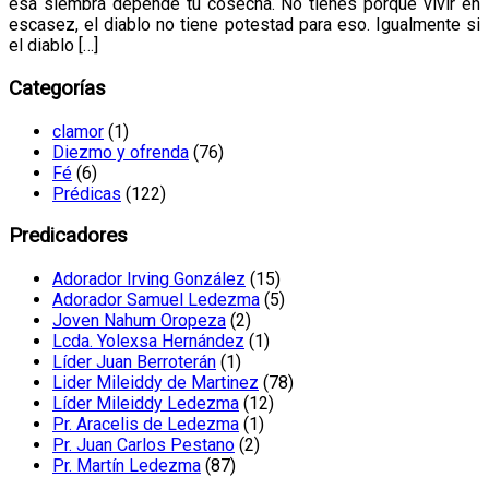
esa siembra depende tu cosecha. No tienes porque vivir en
escasez, el diablo no tiene potestad para eso. Igualmente si
el diablo […]
Categorías
clamor
(1)
Diezmo y ofrenda
(76)
Fé
(6)
Prédicas
(122)
Predicadores
Adorador Irving González
(15)
Adorador Samuel Ledezma
(5)
Joven Nahum Oropeza
(2)
Lcda. Yolexsa Hernández
(1)
Líder Juan Berroterán
(1)
Lider Mileiddy de Martinez
(78)
Líder Mileiddy Ledezma
(12)
Pr. Aracelis de Ledezma
(1)
Pr. Juan Carlos Pestano
(2)
Pr. Martín Ledezma
(87)