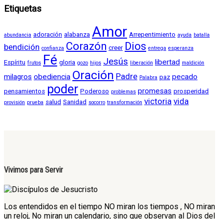
Etiquetas
Amor
adoración
alabanza
Arrepentimiento
abundancia
ayuda
batalla
Corazón
Dios
bendición
creer
confianza
entrega
esperanza
Fé
Jesús
libertad
Espíritu
gloria
frutos
gozo
hijos
liberación
maldición
Oración
Padre
milagros
obediencia
pecado
paz
Palabra
poder
promesas
pensamientos
Poderoso
prosperidad
problemas
victoria
vida
salud
Sanidad
provisión
prueba
socorro
transformación
Vivimos para Servir
Los entendidos en el tiempo NO miran los tiempos , NO miran
un reloj, No miran un calendario, sino que observan al Dios del