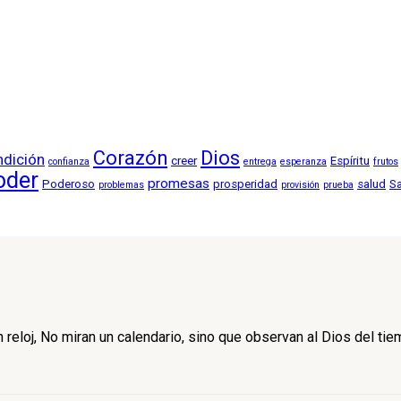
Corazón
Dios
ndición
creer
Espíritu
confianza
entrega
esperanza
frutos
oder
promesas
Poderoso
prosperidad
salud
S
problemas
provisión
prueba
reloj, No miran un calendario, sino que observan al Dios del tie