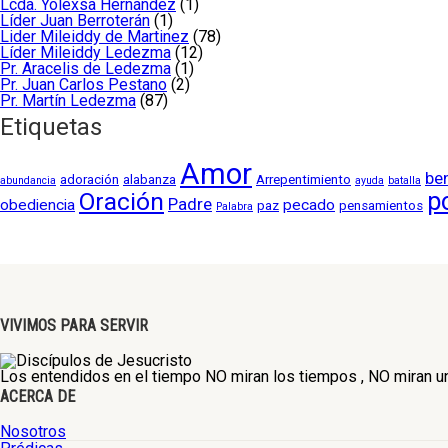
Lcda. Yolexsa Hernández
(1)
Líder Juan Berroterán
(1)
Lider Mileiddy de Martinez
(78)
Líder Mileiddy Ledezma
(12)
Pr. Aracelis de Ledezma
(1)
Pr. Juan Carlos Pestano
(2)
Pr. Martín Ledezma
(87)
Etiquetas
Amor
be
adoración
alabanza
Arrepentimiento
abundancia
ayuda
batalla
Oración
p
Padre
obediencia
pecado
paz
pensamientos
Palabra
VIVIMOS PARA SERVIR
Los entendidos en el tiempo NO miran los tiempos , NO miran un 
ACERCA DE
Nosotros