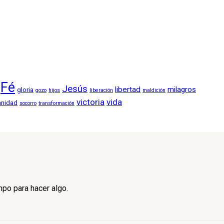
Fé
Jesús
libertad
milagros
gloria
gozo
hijos
liberación
maldición
victoria
vida
anidad
socorro
transformación
mpo para hacer algo.