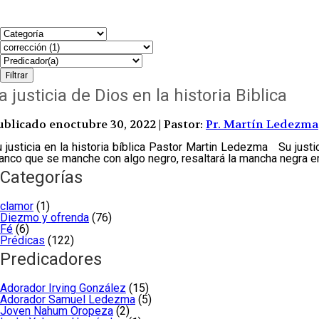
a justicia de Dios en la historia Biblica
ublicado enoctubre 30, 2022 | Pastor:
Pr. Martín Ledezma
 justicia en la historia bíblica Pastor Martin Ledezma Su justi
anco que se manche con algo negro, resaltará la mancha negra en e
Categorías
clamor
(1)
Diezmo y ofrenda
(76)
Fé
(6)
Prédicas
(122)
Predicadores
Adorador Irving González
(15)
Adorador Samuel Ledezma
(5)
Joven Nahum Oropeza
(2)