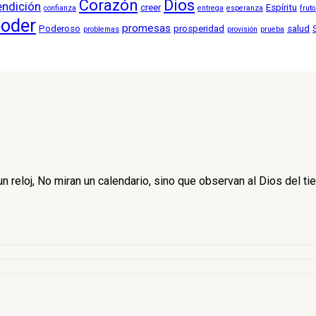
Corazón
Dios
endición
creer
Espíritu
confianza
entrega
esperanza
frut
oder
promesas
Poderoso
prosperidad
salud
problemas
provisión
prueba
 reloj, No miran un calendario, sino que observan al Dios del ti