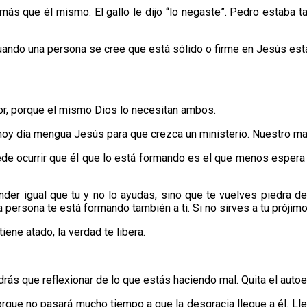
 que él mismo. El gallo le dijo “lo negaste”. Pedro estaba tan 
uando una persona se cree que está sólido o firme en Jesús está
or, porque el mismo Dios lo necesitan ambos.
oy día mengua Jesús para que crezca un ministerio. Nuestro mae
de ocurrir que él que lo está formando es el que menos espera p
er igual que tu y no lo ayudas, sino que te vuelves piedra de 
rsona te está formando también a ti. Si no sirves a tu prójimo,
iene atado, la verdad te libera.
ndrás que reflexionar de lo que estás haciendo mal. Quita el auto
orque no pasará mucho tiempo a que la desgracia llegue a él. Lleg