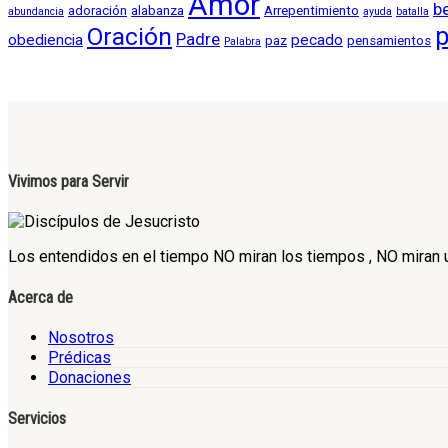
Amor
b
adoración
alabanza
Arrepentimiento
abundancia
ayuda
batalla
Oración
p
Padre
obediencia
pecado
paz
pensamientos
Palabra
Vivimos para Servir
Los entendidos en el tiempo NO miran los tiempos , NO miran un
Acerca de
Nosotros
Prédicas
Donaciones
Servicios