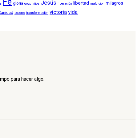
Fé
Jesús
libertad
milagros
gloria
os
gozo
hijos
liberación
maldición
victoria
vida
Sanidad
socorro
transformación
empo para hacer algo.