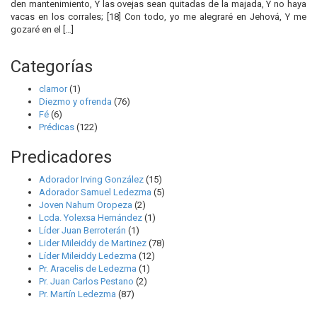
den mantenimiento, Y las ovejas sean quitadas de la majada, Y no haya
vacas en los corrales; [18] Con todo, yo me alegraré en Jehová, Y me
gozaré en el […]
Categorías
clamor
(1)
Diezmo y ofrenda
(76)
Fé
(6)
Prédicas
(122)
Predicadores
Adorador Irving González
(15)
Adorador Samuel Ledezma
(5)
Joven Nahum Oropeza
(2)
Lcda. Yolexsa Hernández
(1)
Líder Juan Berroterán
(1)
Lider Mileiddy de Martinez
(78)
Líder Mileiddy Ledezma
(12)
Pr. Aracelis de Ledezma
(1)
Pr. Juan Carlos Pestano
(2)
Pr. Martín Ledezma
(87)