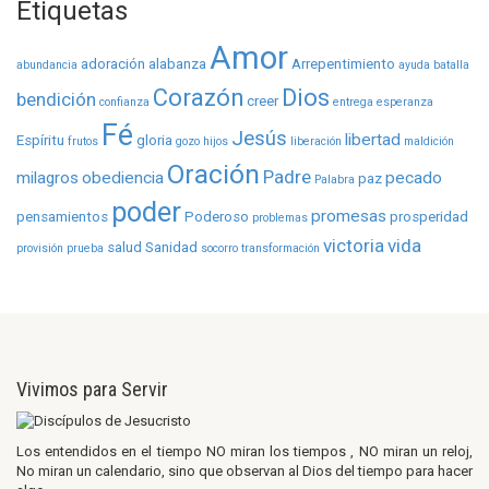
Etiquetas
Amor
adoración
alabanza
Arrepentimiento
abundancia
ayuda
batalla
Corazón
Dios
bendición
creer
confianza
entrega
esperanza
Fé
Jesús
libertad
Espíritu
gloria
frutos
gozo
hijos
liberación
maldición
Oración
Padre
milagros
obediencia
pecado
paz
Palabra
poder
promesas
pensamientos
Poderoso
prosperidad
problemas
victoria
vida
salud
Sanidad
provisión
prueba
socorro
transformación
Vivimos para Servir
Los entendidos en el tiempo NO miran los tiempos , NO miran un reloj,
No miran un calendario, sino que observan al Dios del tiempo para hacer