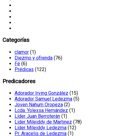
Categorías
clamor
(1)
Diezmo y ofrenda
(76)
Fé
(6)
Prédicas
(122)
Predicadores
Adorador Irving González
(15)
Adorador Samuel Ledezma
(5)
Joven Nahum Oropeza
(2)
Lcda. Yolexsa Hernández
(1)
Líder Juan Berroterán
(1)
Lider Mileiddy de Martinez
(78)
Líder Mileiddy Ledezma
(12)
Pr. Aracelis de Ledezma
(1)