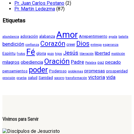
Pr. Juan Carlos Pestano
(2)
Pr. Martín Ledezma
(87)
Etiquetas
Amor
adoración
alabanza
Arrepentimiento
abundancia
ayuda
batalla
Corazón
Dios
bendición
creer
confianza
entrega
esperanza
Fé
Jesús
libertad
Espíritu
gloria
frutos
gozo
hijos
liberación
maldición
Oración
Padre
milagros
obediencia
pecado
paz
Palabra
poder
promesas
pensamientos
Poderoso
prosperidad
problemas
victoria
vida
salud
Sanidad
provisión
prueba
socorro
transformación
Vivimos para Servir